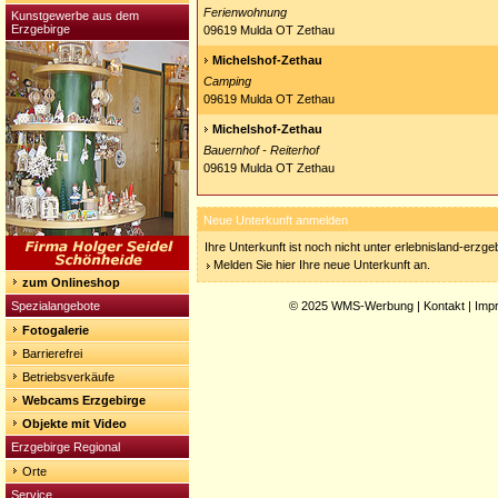
Ferienwohnung
Kunstgewerbe aus dem
Erzgebirge
09619 Mulda OT Zethau
Michelshof-Zethau
Camping
09619 Mulda OT Zethau
Michelshof-Zethau
Bauernhof - Reiterhof
09619 Mulda OT Zethau
Neue Unterkunft anmelden
Ihre Unterkunft ist noch nicht unter erlebnisland-erzg
Melden Sie hier Ihre neue Unterkunft an.
zum Onlineshop
Spezialangebote
© 2025
WMS-Werbung
|
Kontakt
|
Imp
Fotogalerie
Barrierefrei
Betriebsverkäufe
Webcams Erzgebirge
Objekte mit Video
Erzgebirge Regional
Orte
Service