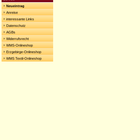
Neueintrag
Anreise
interessante Links
Datenschutz
AGBs
Widerrufsrecht
WMS-Onlineshop
Erzgebirge-Onlineshop
WMS Textil-Onlineshop