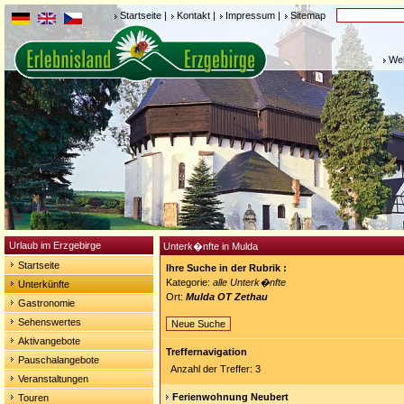
Startseite
|
Kontakt
|
Impressum
|
Sitemap
Weh
Urlaub im Erzgebirge
Unterk�nfte in Mulda
Startseite
Ihre Suche in der Rubrik :
Kategorie:
alle Unterk�nfte
Unterkünfte
Ort:
Mulda OT Zethau
Gastronomie
Sehenswertes
Neue Suche
Aktivangebote
Treffernavigation
Pauschalangebote
Anzahl der Treffer: 3
Veranstaltungen
Ferienwohnung Neubert
Touren