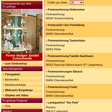
Treffer pro Seite:
Kunstgewerbe aus dem
Erzgebirge
Ferienwohnung Herkommer
Ferienwohnung
08340 Schwarzenberg
Ferienstüb'l Am Fichtelberg
Ferienwohnung
09484 Oberwiesenthal
Ferienwohnung Tautenhahn
Ferienwohnung
08352 Pöhla
Ferienwohnung Familie Kaufmann
Ferienwohnung
zum Onlineshop
08352 Raschau-Markersbach OT Langenberg
Spezialangebote
Ferienwohnungen Eibisch
Fotogalerie
Ferienwohnung
Barrierefrei
09484 Oberwiesenthal
Betriebsverkäufe
Ferienwohnung Fudel
Webcams Erzgebirge
Ferienwohnung
Objekte mit Video
09484 Oberwiesenthal
Erzgebirge Regional
Landgasthof "Am Park"
Orte
Pension
Service
09474 Crottendorf