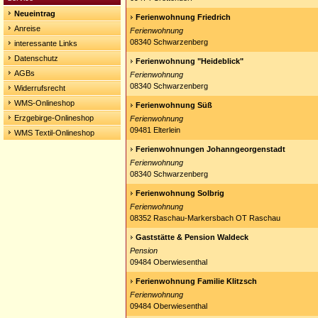
Neueintrag
Ferienwohnung Friedrich
Anreise
Ferienwohnung
08340 Schwarzenberg
interessante Links
Datenschutz
Ferienwohnung "Heideblick"
AGBs
Ferienwohnung
08340 Schwarzenberg
Widerrufsrecht
WMS-Onlineshop
Ferienwohnung Süß
Erzgebirge-Onlineshop
Ferienwohnung
09481 Elterlein
WMS Textil-Onlineshop
Ferienwohnungen Johanngeorgenstadt
Ferienwohnung
08340 Schwarzenberg
Ferienwohnung Solbrig
Ferienwohnung
08352 Raschau-Markersbach OT Raschau
Gaststätte & Pension Waldeck
Pension
09484 Oberwiesenthal
Ferienwohnung Familie Klitzsch
Ferienwohnung
09484 Oberwiesenthal