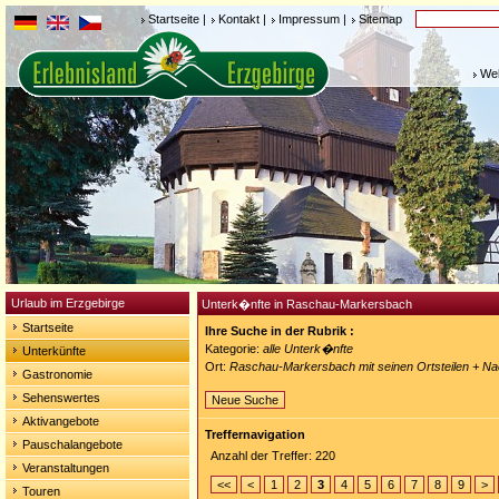
Startseite
|
Kontakt
|
Impressum
|
Sitemap
Weh
Urlaub im Erzgebirge
Unterk�nfte in Raschau-Markersbach
Startseite
Ihre Suche in der Rubrik :
Kategorie:
alle Unterk�nfte
Unterkünfte
Ort:
Raschau-Markersbach mit seinen Ortsteilen + N
Gastronomie
Sehenswertes
Neue Suche
Aktivangebote
Treffernavigation
Pauschalangebote
Anzahl der Treffer: 220
Veranstaltungen
<<
<
1
2
3
4
5
6
7
8
9
>
Touren