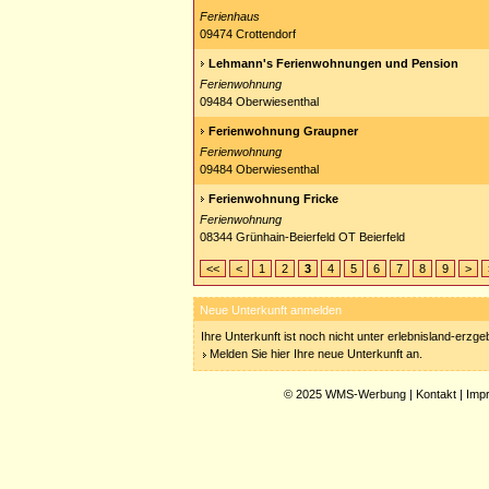
Ferienhaus
09474 Crottendorf
Lehmann's Ferienwohnungen und Pension
Ferienwohnung
09484 Oberwiesenthal
Ferienwohnung Graupner
Ferienwohnung
09484 Oberwiesenthal
Ferienwohnung Fricke
Ferienwohnung
08344 Grünhain-Beierfeld OT Beierfeld
<<
<
1
2
3
4
5
6
7
8
9
>
Neue Unterkunft anmelden
Ihre Unterkunft ist noch nicht unter erlebnisland-erzg
Melden Sie hier Ihre neue Unterkunft an.
© 2025
WMS-Werbung
|
Kontakt
|
Imp