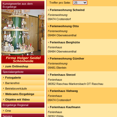
Treffer pro Seite:
Kunstgewerbe aus dem
Erzgebirge
Ferienwohnung Schwind
Ferienwohnung
09474 Crottendorf
Ferienwohnung Otto
Ferienwohnung
09484 Oberwiesenthal
Ferienhaus Berghütte
Ferienhaus
09484 Oberwiesenthal
Ferienwohnung Günther
Ferienwohnung
zum Onlineshop
09481 Elterlein
Spezialangebote
Ferienhaus Sterzel
Fotogalerie
Ferienhaus
Barrierefrei
08352 Raschau-Markersbach OT Raschau
Betriebsverkäufe
Ferienhaus Viehweg
Webcams Erzgebirge
Ferienhaus
Objekte mit Video
09474 Crottendorf
Erzgebirge Regional
Ferienhaus Kaufmann
Orte
Ferienhaus
Service
08352 Pöhla