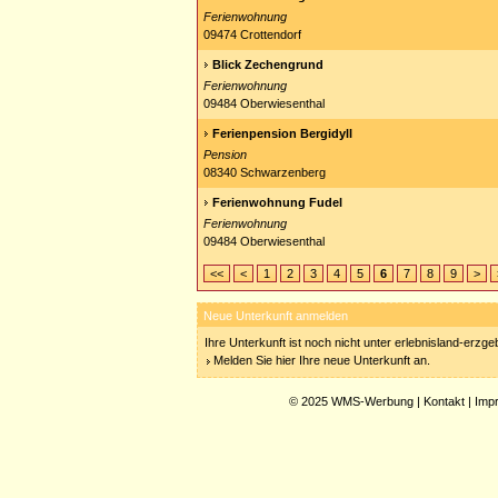
Ferienwohnung
09474 Crottendorf
Blick Zechengrund
Ferienwohnung
09484 Oberwiesenthal
Ferienpension Bergidyll
Pension
08340 Schwarzenberg
Ferienwohnung Fudel
Ferienwohnung
09484 Oberwiesenthal
<<
<
1
2
3
4
5
6
7
8
9
>
Neue Unterkunft anmelden
Ihre Unterkunft ist noch nicht unter erlebnisland-erzg
Melden Sie hier Ihre neue Unterkunft an.
© 2025
WMS-Werbung
|
Kontakt
|
Imp