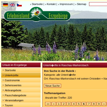
Startseite
|
Kontakt
|
Impressum
|
Sitemap
Urlaub im Erzgebirge
Unterk�nfte in Raschau-Markersbach
Startseite
Ihre Suche in der Rubrik :
Kategorie:
alle Unterk�nfte
Unterkünfte
Ort:
Raschau-Markersbach mit seinen Ortsteilen + N
Gastronomie
Sehenswertes
Neue Suche
Aktivangebote
Treffernavigation
Pauschalangebote
Anzahl der Treffer: 220
Veranstaltungen
<<
<
1
2
3
4
5
6
7
8
9
>
Touren