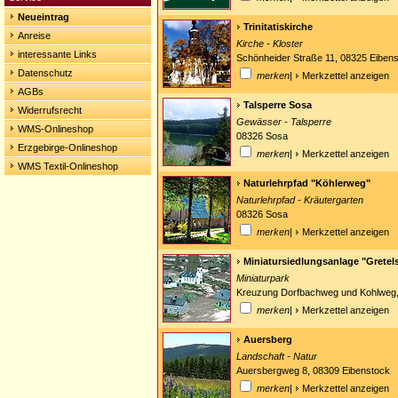
Neueintrag
Trinitatiskirche
Anreise
Kirche - Kloster
interessante Links
Schönheider Straße 11, 08325 Eibens
Datenschutz
merken
|
Merkzettel anzeigen
AGBs
Talsperre Sosa
Widerrufsrecht
Gewässer - Talsperre
WMS-Onlineshop
08326 Sosa
Erzgebirge-Onlineshop
merken
|
Merkzettel anzeigen
WMS Textil-Onlineshop
Naturlehrpfad "Köhlerweg"
Naturlehrpfad - Kräutergarten
08326 Sosa
merken
|
Merkzettel anzeigen
Miniatursiedlungsanlage "Gretel
Miniaturpark
Kreuzung Dorfbachweg und Kohlweg
merken
|
Merkzettel anzeigen
Auersberg
Landschaft - Natur
Auersbergweg 8, 08309 Eibenstock
merken
|
Merkzettel anzeigen