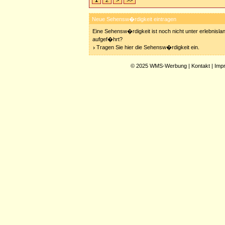
1
2
>
>>
Neue Sehensw�rdigkeit eintragen
Eine Sehensw�rdigkeit ist noch nicht unter erlebnisla
aufgef�hrt?
Tragen Sie hier die Sehensw�rdigkeit ein.
© 2025
WMS-Werbung
|
Kontakt
|
Imp