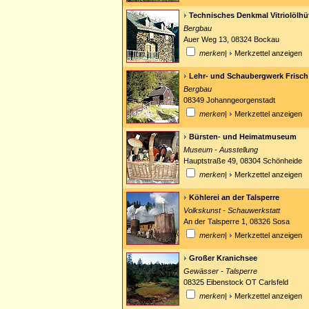
Technisches Denkmal Vitriolölhü
Bergbau
Auer Weg 13, 08324 Bockau
merken
|
Merkzettel anzeigen
Lehr- und Schaubergwerk Frisch
Bergbau
08349 Johanngeorgenstadt
merken
|
Merkzettel anzeigen
Bürsten- und Heimatmuseum
Museum - Ausstellung
Hauptstraße 49, 08304 Schönheide
merken
|
Merkzettel anzeigen
Köhlerei an der Talsperre
Volkskunst - Schauwerkstatt
An der Talsperre 1, 08326 Sosa
merken
|
Merkzettel anzeigen
Großer Kranichsee
Gewässer - Talsperre
08325 Eibenstock OT Carlsfeld
merken
|
Merkzettel anzeigen