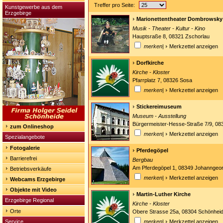
Treffer pro Seite:
Kunstgewerbe aus dem
Erzgebirge
Marionettentheater Dombrowsky
Musik - Theater - Kultur - Kino
Hauptsraße 8, 08321 Zschorlau
merken
|
Merkzettel anzeigen
Dorfkirche
Kirche - Kloster
Pfarrplatz 7, 08326 Sosa
merken
|
Merkzettel anzeigen
Stickereimuseum
Museum - Ausstellung
Bürgermeister-Hesse-Straße 7/9, 08
zum Onlineshop
merken
|
Merkzettel anzeigen
Spezialangebote
Fotogalerie
Pferdegöpel
Barrierefrei
Bergbau
Am Pferdegöpel 1, 08349 Johanngeo
Betriebsverkäufe
merken
|
Merkzettel anzeigen
Webcams Erzgebirge
Objekte mit Video
Martin-Luther Kirche
Erzgebirge Regional
Kirche - Kloster
Orte
Obere Strasse 25a, 08304 Schönhei
Service
merken
|
Merkzettel anzeigen