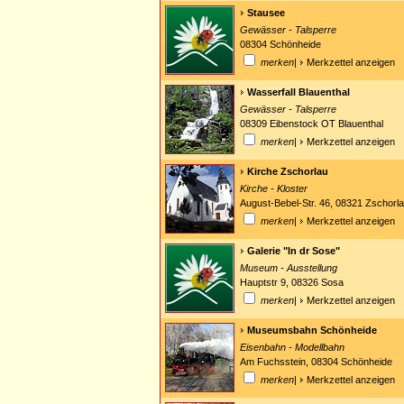
Stausee
Gewässer - Talsperre
08304 Schönheide
merken
|
Merkzettel anzeigen
Wasserfall Blauenthal
Gewässer - Talsperre
08309 Eibenstock OT Blauenthal
merken
|
Merkzettel anzeigen
Kirche Zschorlau
Kirche - Kloster
August-Bebel-Str. 46, 08321 Zschorl
merken
|
Merkzettel anzeigen
Galerie "In dr Sose"
Museum - Ausstellung
Hauptstr 9, 08326 Sosa
merken
|
Merkzettel anzeigen
Museumsbahn Schönheide
Eisenbahn - Modellbahn
Am Fuchsstein, 08304 Schönheide
merken
|
Merkzettel anzeigen