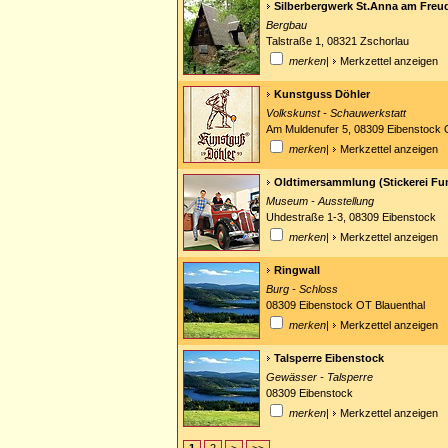
Silberbergwerk St.Anna am Freu
Bergbau
Talstraße 1, 08321 Zschorlau
merken
|
Merkzettel anzeigen
Kunstguss Döhler
Volkskunst - Schauwerkstatt
Am Muldenufer 5, 08309 Eibenstock 
merken
|
Merkzettel anzeigen
Oldtimersammlung (Stickerei Fu
Museum - Ausstellung
Uhdestraße 1-3, 08309 Eibenstock
merken
|
Merkzettel anzeigen
Ringwall
Burg - Schloss
08309 Eibenstock OT Blauenthal
merken
|
Merkzettel anzeigen
Talsperre Eibenstock
Gewässer - Talsperre
08309 Eibenstock
merken
|
Merkzettel anzeigen