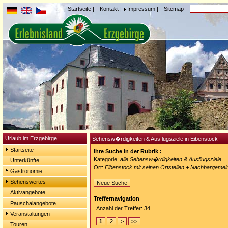
Startseite
|
Kontakt
|
Impressum
|
Sitemap
Urlaub im Erzgebirge
Sehensw�rdigkeiten & Ausflugsziele in Eibenstock
Startseite
Ihre Suche in der Rubrik :
Kategorie:
alle Sehensw�rdigkeiten & Ausflugsziele
Unterkünfte
Ort:
Eibenstock mit seinen Ortsteilen + Nachbargeme
Gastronomie
Sehenswertes
Neue Suche
Aktivangebote
Treffernavigation
Pauschalangebote
Anzahl der Treffer: 34
Veranstaltungen
1
2
>
>>
Touren