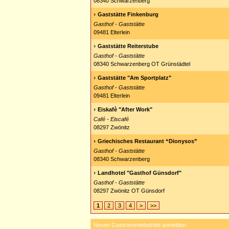
08340 Schwarzenberg
Gaststätte Finkenburg
Gasthof - Gaststätte
09481 Elterlein
Gaststätte Reiterstube
Gasthof - Gaststätte
08340 Schwarzenberg OT Grünstädtel
Gaststätte "Am Sportplatz"
Gasthof - Gaststätte
09481 Elterlein
Eiskafè "After Work"
Café - Eiscafé
08297 Zwönitz
Griechisches Restaurant “Dionysos”
Gasthof - Gaststätte
08340 Schwarzenberg
Landhotel "Gasthof Günsdorf"
Gasthof - Gaststätte
08297 Zwönitz OT Günsdorf
1
2
3
4
>
>>
Neuen Gastronomiebetrieb anmelden