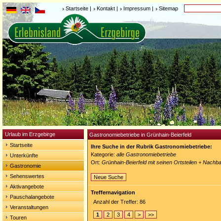
Startseite
|
Kontakt
|
Impressum
|
Sitemap
Urlaub im Erzgebirge
Gastronomiebetriebe in Grünhain-Beierfeld
Startseite
Ihre Suche in der Rubrik Gastronomiebetriebe:
Kategorie:
alle Gastronomiebetriebe
Unterkünfte
Ort:
Grünhain-Beierfeld mit seinen Ortsteilen + Nach
Gastronomie
Sehenswertes
Neue Suche
Aktivangebote
Treffernavigation
Pauschalangebote
Anzahl der Treffer: 86
Veranstaltungen
1
2
3
4
>
>>
Touren