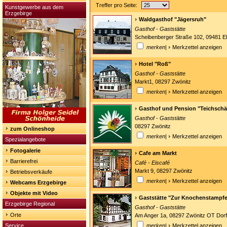
Treffer pro Seite:
Kunstgewerbe aus dem
Erzgebirge
Waldgasthof "Jägersruh"
Gasthof - Gaststätte
Scheibenberger Straße 102, 09481 Elt
merken
|
Merkzettel anzeigen
Hotel "Roß"
Gasthof - Gaststätte
Markt1, 08297 Zwönitz
merken
|
Merkzettel anzeigen
Gasthof und Pension "Teichsch
Gasthof - Gaststätte
08297 Zwönitz
zum Onlineshop
merken
|
Merkzettel anzeigen
Spezialangebote
Fotogalerie
Cafe am Markt
Barrierefrei
Café - Eiscafé
Markt 9, 08297 Zwönitz
Betriebsverkäufe
merken
|
Merkzettel anzeigen
Webcams Erzgebirge
Objekte mit Video
Gaststätte "Zur Knochenstampf
Erzgebirge Regional
Gasthof - Gaststätte
Orte
Am Anger 1a, 08297 Zwönitz OT Dor
Service
merken
|
Merkzettel anzeigen