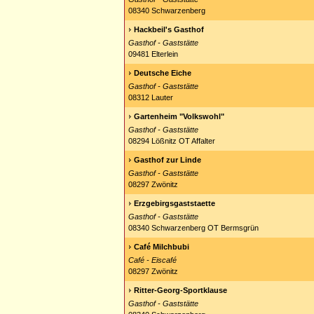
08340 Schwarzenberg
Hackbeil's Gasthof
Gasthof - Gaststätte
09481 Elterlein
Deutsche Eiche
Gasthof - Gaststätte
08312 Lauter
Gartenheim "Volkswohl"
Gasthof - Gaststätte
08294 Lößnitz OT Affalter
Gasthof zur Linde
Gasthof - Gaststätte
08297 Zwönitz
Erzgebirgsgaststaette
Gasthof - Gaststätte
08340 Schwarzenberg OT Bermsgrün
Café Milchbubi
Café - Eiscafé
08297 Zwönitz
Ritter-Georg-Sportklause
Gasthof - Gaststätte