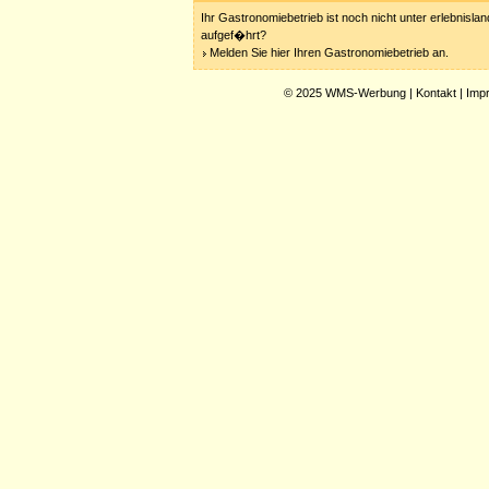
Ihr Gastronomiebetrieb ist noch nicht unter erlebnisla
aufgef�hrt?
Melden Sie hier Ihren Gastronomiebetrieb an.
© 2025
WMS-Werbung
|
Kontakt
|
Imp