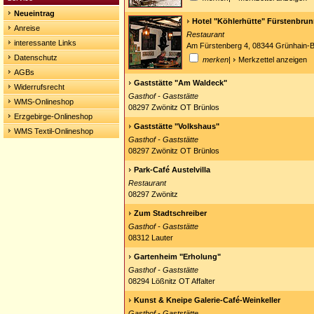
Neueintrag
Hotel "Köhlerhütte" Fürstenbru
Anreise
Restaurant
interessante Links
Am Fürstenberg 4, 08344 Grünhain-B
Datenschutz
merken
|
Merkzettel anzeigen
AGBs
Gaststätte "Am Waldeck"
Widerrufsrecht
Gasthof - Gaststätte
WMS-Onlineshop
08297 Zwönitz OT Brünlos
Erzgebirge-Onlineshop
Gaststätte "Volkshaus"
WMS Textil-Onlineshop
Gasthof - Gaststätte
08297 Zwönitz OT Brünlos
Park-Café Austelvilla
Restaurant
08297 Zwönitz
Zum Stadtschreiber
Gasthof - Gaststätte
08312 Lauter
Gartenheim "Erholung"
Gasthof - Gaststätte
08294 Lößnitz OT Affalter
Kunst & Kneipe Galerie-Café-Weinkeller
Gasthof - Gaststätte