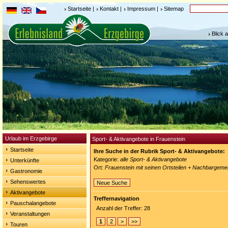
Startseite
|
Kontakt
|
Impressum
|
Sitemap
Blick 
Urlaub im Erzgebirge
Sport- & Aktivangebote in Frauenstein
Startseite
Ihre Suche in der Rubrik Sport- & Aktivangebote:
Kategorie:
alle Sport- & Aktivangebote
Unterkünfte
Ort:
Frauenstein mit seinen Ortsteilen + Nachbargeme
Gastronomie
Sehenswertes
Neue Suche
Aktivangebote
Treffernavigation
Pauschalangebote
Anzahl der Treffer: 28
Veranstaltungen
1
2
>
>>
Touren