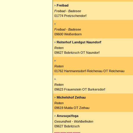
Freibad
Freibad - Badesee
01774 Pretzschendorf
Freibad - Badesee
09600 Weißenborn
Reiterhof Landgut Naundorf
Reiten
09627 Bobritzsch OT Naundorf
Reiten
01762 Hartmannsdorf-Reichenau OT Reichenau
Reiten
09623 Frauenstein OT Burkersdorf
Michelshof Zethau
Reiten
09619 Mulda OT Zethau
AnusuyaYoga
Gesundheit - Wohlbefinden
09627 Bobritzsch