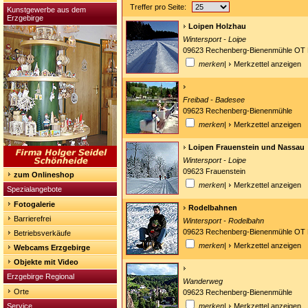
Treffer pro Seite:
Kunstgewerbe aus dem
Erzgebirge
Loipen Holzhau
Wintersport - Loipe
09623 Rechenberg-Bienenmühle OT 
merken
|
Merkzettel anzeigen
Freibad - Badesee
09623 Rechenberg-Bienenmühle
merken
|
Merkzettel anzeigen
Loipen Frauenstein und Nassau
Wintersport - Loipe
09623 Frauenstein
zum Onlineshop
merken
|
Merkzettel anzeigen
Spezialangebote
Fotogalerie
Rodelbahnen
Barrierefrei
Wintersport - Rodelbahn
09623 Rechenberg-Bienenmühle OT 
Betriebsverkäufe
merken
|
Merkzettel anzeigen
Webcams Erzgebirge
Objekte mit Video
Erzgebirge Regional
Wanderweg
Orte
09623 Rechenberg-Bienenmühle
Service
merken
|
Merkzettel anzeigen