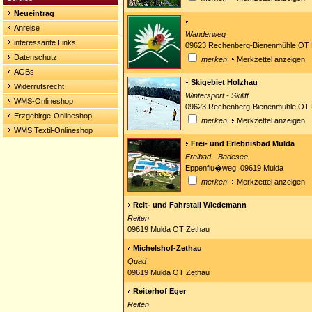
Neueintrag
Anreise
Wanderweg
interessante Links
09623 Rechenberg-Bienenmühle OT 
Datenschutz
merken
|
Merkzettel anzeigen
AGBs
Skigebiet Holzhau
Widerrufsrecht
Wintersport - Skilift
WMS-Onlineshop
09623 Rechenberg-Bienenmühle OT 
Erzgebirge-Onlineshop
merken
|
Merkzettel anzeigen
WMS Textil-Onlineshop
Frei- und Erlebnisbad Mulda
Freibad - Badesee
Eppenflu�weg, 09619 Mulda
merken
|
Merkzettel anzeigen
Reit- und Fahrstall Wiedemann
Reiten
09619 Mulda OT Zethau
Michelshof-Zethau
Quad
09619 Mulda OT Zethau
Reiterhof Eger
Reiten