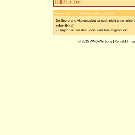
1
2
>
>>
Neues Sport- und Aktivangebot eintragen
Ein Sport- und Aktivangebot ist noch nicht unter erleb
aufgef�hrt?
Tragen Sie hier das Sport- und Aktivangebot ein.
© 2025
WMS-Werbung
|
Kontakt
|
Imp