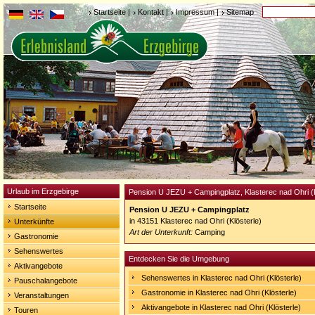
Startseite
|
Kontakt
|
Impressum
|
Sitemap
Urlaub im Erzgebirge
Pension U JEZU + Campingplatz, Klasterec nad Ohri (K
Startseite
Pension U JEZU + Campingplatz
in 43151 Klasterec nad Ohri (Klösterle)
Unterkünfte
Art der Unterkunft:
Camping
Gastronomie
Sehenswertes
Entdecken Sie die Umgebung
Aktivangebote
Sehenswertes in Klasterec nad Ohri (Klösterle)
Pauschalangebote
Gastronomie in Klasterec nad Ohri (Klösterle)
Veranstaltungen
Aktivangebote in Klasterec nad Ohri (Klösterle)
Touren