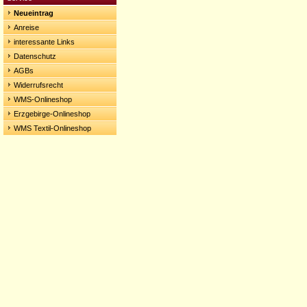
Neueintrag
Anreise
interessante Links
Datenschutz
AGBs
Widerrufsrecht
WMS-Onlineshop
Erzgebirge-Onlineshop
WMS Textil-Onlineshop