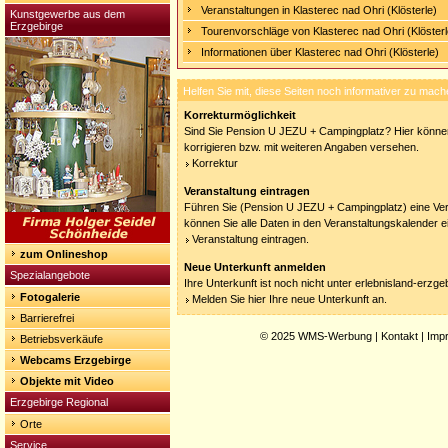
Veranstaltungen in Klasterec nad Ohri (Klösterle)
Kunstgewerbe aus dem
Erzgebirge
Tourenvorschläge von Klasterec nad Ohri (Klösterl
Informationen über Klasterec nad Ohri (Klösterle)
Helfen Sie mit, diese Seiten noch informativer zu mach
Korrekturmöglichkeit
Sind Sie Pension U JEZU + Campingplatz? Hier können
korrigieren bzw. mit weiteren Angaben versehen.
Korrektur
Veranstaltung eintragen
Führen Sie (Pension U JEZU + Campingplatz) eine Ver
können Sie alle Daten in den Veranstaltungskalender e
Veranstaltung eintragen.
zum Onlineshop
Neue Unterkunft anmelden
Spezialangebote
Ihre Unterkunft ist noch nicht unter erlebnisland-erzg
Fotogalerie
Melden Sie hier Ihre neue Unterkunft an.
Barrierefrei
© 2025
WMS-Werbung
|
Kontakt
|
Imp
Betriebsverkäufe
Webcams Erzgebirge
Objekte mit Video
Erzgebirge Regional
Orte
Service