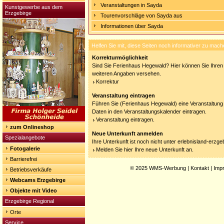
Veranstaltungen in Sayda
Kunstgewerbe aus dem
Erzgebirge
Tourenvorschläge von Sayda aus
Informationen über Sayda
Helfen Sie mit, diese Seiten noch informativer zu mach
Korrekturmöglichkeit
Sind Sie Ferienhaus Hegewald? Hier können Sie Ihren E
weiteren Angaben versehen.
Korrektur
Veranstaltung eintragen
Führen Sie (Ferienhaus Hegewald) eine Veranstaltung 
Daten in den Veranstaltungskalender eintragen.
Veranstaltung eintragen.
zum Onlineshop
Neue Unterkunft anmelden
Spezialangebote
Ihre Unterkunft ist noch nicht unter erlebnisland-erzg
Fotogalerie
Melden Sie hier Ihre neue Unterkunft an.
Barrierefrei
© 2025
WMS-Werbung
|
Kontakt
|
Imp
Betriebsverkäufe
Webcams Erzgebirge
Objekte mit Video
Erzgebirge Regional
Orte
Service