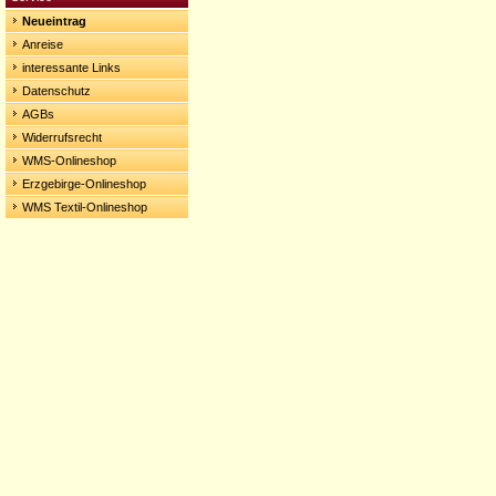
Neueintrag
Anreise
interessante Links
Datenschutz
AGBs
Widerrufsrecht
WMS-Onlineshop
Erzgebirge-Onlineshop
WMS Textil-Onlineshop