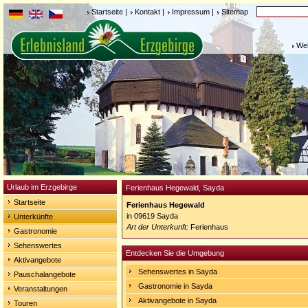
Startseite
|
Kontakt
|
Impressum
|
Sitemap
Weh
Urlaub im Erzgebirge
Ferienhaus Hegewald, Sayda
Startseite
Ferienhaus Hegewald
in 09619 Sayda
Unterkünfte
Art der Unterkunft:
Ferienhaus
Gastronomie
Sehenswertes
Entdecken Sie die Umgebung
Aktivangebote
Sehenswertes in Sayda
Pauschalangebote
Gastronomie in Sayda
Veranstaltungen
Aktivangebote in Sayda
Touren