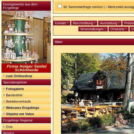
Kunstgewerbe aus dem
für Sammelanfrage merken
|
Merkzettel anzei
Erzgebirge
Kontakt
Beschreibung
Ausstattung
Preisi
Veranstaltungen
Ortskarte
U
Bilder
zum Onlineshop
Spezialangebote
Fotogalerie
Barrierefrei
Betriebsverkäufe
Webcams Erzgebirge
Objekte mit Video
Erzgebirge Regional
Orte
Service