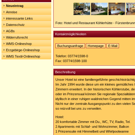
Neueintrag
Anreise
interessante Links
Foto: Hotel und Restaurant Köhlerhütte - Fürstenbrun
Datenschutz
AGBs
Kontaktmöglichkeiten
Widerrufsrecht
WMS-Onlineshop
Buchungsanfrage
Homepage
E-Mail
Erzgebirge-Onlineshop
Homepage:
http://www.koehlerhuette.com
Telefon: 03774/1598-0
WMS Textil-Onlineshop
Fax: 03774/1598-100
Beschreibung
Unser Hotel ist eine familiengeführte geschichtsträchti
Im Jahr 1994 wurde diese um ein kleines gemütliches 
Zimmern erweitert. In der historischen Köhlerstube, de
oder im Prinzensaal können Sie regionale Spezialitäten
idyllisch in einer ruhigen waldreichen Gegend mitten 
Nicht nur der zentrale Ausgangspunkt zu den vielen 
so reizvoll bei uns zu verweilen.
Hotel:
20 komfortable Zimmer mit Du., WC, TV, Radio, Tel.
2 Apartments mit Schlaf- und Wohnzimmer, Balkon
1 Prinzensuite mit Himmelbett und Whirlpoolwanne