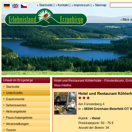
Startseite
|
Kontakt
|
Impressum
|
Sitemap
Blick 
Urlaub im Erzgebirge
Hotel und Restaurant Köhlerhütte - Fürstenbrunn, Grü
Waschleithe
Startseite
Unterkünfte
Hotel und Restaurant Köhler
Gastronomie
Am Fürstenberg 4
Sehenswertes
in
08344 Grünhain-Beierfeld OT 
Aktivangebote
Pauschalangebote
Rubrik:
Hotel
Preiskategorie:
50 - 75 €
Veranstaltungen
Anzahl der Betten:
34
Touren