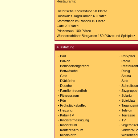
Restaurants:
Historische Köhlerstube 50 Plätze
Rustikales Jagdzimmer 40 Plätze
Stammtisch im Rondell 15 Plätze
Cafe 20 Plätze
Prinzensaal 100 Plätze
Wunderschöner Biergarten 150 Plätze und Spielplatz
Ausstattung
- Bad
- Parkplatz
- Balkon
- Radio
- Behindertengerecht
- Restaurant
- Bettwäsche
- Ruhig
- Cafe
- Sauna
- Diätküche
- Safe
- Dusche
- Schreibtis
- Familienfreundlich
- Sitzgruppe
- Fitnessraum
- Solarium
- Fön
- Spielplatz
- Frühstücksbuffet
- Tagungsmö
- Heizung
- Telefon
- Kabel-TV
- Terrasse
- Kinderermässigung
- TV
- Kinderstuhl
- Vegetaris
- Konferenzraum
- Vollwertkü
- Kreditkarte
- Wäscheser