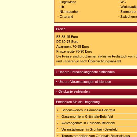
- Liegewiese
- WC
- Lift
- Wickelaufl
- Nichtraucher
- Zimmerser
- Ortsrand
- Zwischenr
Preise
EZ 38-45 Euro
DZ 60-75 Euro
Apartment 70-85 Euro
Prinzensuite 78-90 Euro
Die Preise sind pro Zimmer, inklusive Frühstück vom
und variieren je nach Übernachtungsanzahl.
Unsere Pauschalangebote einblenden
Unsere Veranstaltungen einblenden
Ortskarte einblenden
Entdecken Sie die Umgebung
Sehenswertes in Grünhain-Beierfeld
Gastronomie in Grünhain-Beierfeld
Aktivangebote in Grünhain-Beierfeld
Veranstaltungen in Grünhain-Beierfeld
Tourenvorschläge von Grünhain-Beierfeld aus