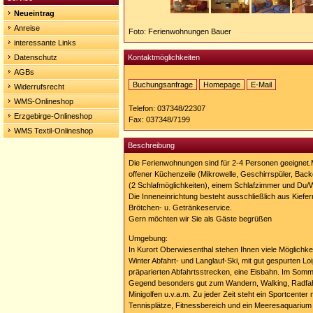
Neueintrag
Anreise
Foto: Ferienwohnungen Bauer
interessante Links
Datenschutz
Kontaktmöglichkeiten
AGBs
Buchungsanfrage
Homepage
E-Mail
Widerrufsrecht
Homepage:
WMS-Onlineshop
http://www.ferienhaus-
Telefon: 037348/22307
oberwiesenthal.net
Erzgebirge-Onlineshop
Fax: 037348/7199
WMS Textil-Onlineshop
Beschreibung
Die Ferienwohnungen sind für 2-4 Personen geeignet
offener Küchenzeile (Mikrowelle, Geschirrspüler, Back
(2 Schlafmöglichkeiten), einem Schlafzimmer und Du/
Die Inneneinrichtung besteht ausschließlich aus Kiefe
Brötchen- u. Getränkeservice.
Gern möchten wir Sie als Gäste begrüßen
Umgebung:
In Kurort Oberwiesenthal stehen Ihnen viele Möglichke
Winter Abfahrt- und Langlauf-Ski, mit gut gespurten L
präparierten Abfahrtsstrecken, eine Eisbahn. Im Somm
Gegend besonders gut zum Wandern, Walking, Radfa
Minigolfen u.v.a.m. Zu jeder Zeit steht ein Sportcenter 
Tennisplätze, Fitnessbereich und ein Meeresaquarium