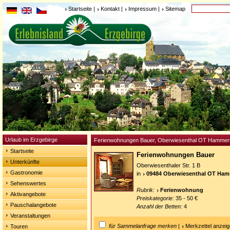
Startseite
|
Kontakt
|
Impressum
|
Sitemap
Urlaub im Erzgebirge
Ferienwohnungen Bauer, Oberwiesenthal OT Hammeru
Startseite
Ferienwohnungen Bauer
Unterkünfte
Oberwiesenthaler Str. 1 B
Gastronomie
in
09484 Oberwiesenthal OT Ham
Sehenswertes
Rubrik:
Ferienwohnung
Aktivangebote
Preiskategorie:
35 - 50 €
Pauschalangebote
Anzahl der Betten:
4
Veranstaltungen
für Sammelanfrage merken
|
Merkzettel anzei
Touren