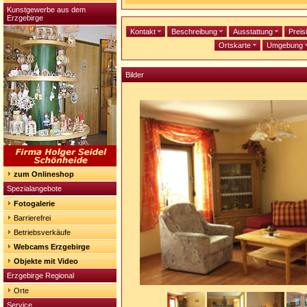
Kunstgewerbe aus dem
Erzgebirge
Kontakt
Beschreibung
Ausstattung
Preis
Ortskarte
Umgebung
Bilder
zum Onlineshop
Spezialangebote
Fotogalerie
Barrierefrei
Betriebsverkäufe
Webcams Erzgebirge
Objekte mit Video
Erzgebirge Regional
Orte
Service