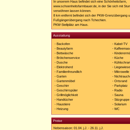
In unserem Haus befindet sich eine Schönheitsfarm,
www.schoenheitsfarmbauer.de, in der Sie sich mit S
verwöhnen lassen können.
8 km entfernt befindet sich der PKW-Grenzübergang un
Fußgängerübergang nach Tchechien.
PKW-Stellplätz am Haus.
Ausstattung
- Backofen
- Kabel-TV
- Beautyfarm
- Kaffeemas
- Bettwäsche
- Kindererm
- Brötchenservice
- Küche
- Dusche
- Kühlschra
- Elektroherd
- Liegewiese
- Familienfreundlich
- Mikrowelle
- Garten
- Nichtrauch
- Gartenmöbel
- Ortsrand
- Geschirr
- Parkplatz
- Geschirrspüler
- Radio
- Grillmöglichkeit
- Sauna
- Handtücher
- Sitzgruppe
- Haustiere
- Solarium
- Heizung
- WC
Preise
Nebensaison: 01.04. j.J. - 26.11. j.J.