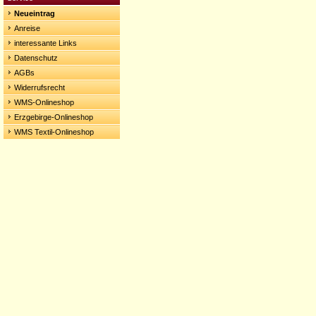
Neueintrag
Anreise
interessante Links
Datenschutz
AGBs
Widerrufsrecht
WMS-Onlineshop
Erzgebirge-Onlineshop
WMS Textil-Onlineshop