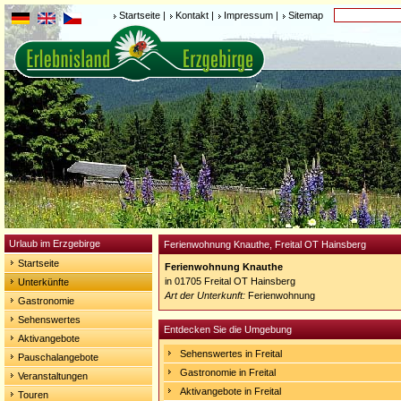
Startseite
|
Kontakt
|
Impressum
|
Sitemap
Urlaub im Erzgebirge
Ferienwohnung Knauthe, Freital OT Hainsberg
Startseite
Ferienwohnung Knauthe
in 01705 Freital OT Hainsberg
Unterkünfte
Art der Unterkunft:
Ferienwohnung
Gastronomie
Sehenswertes
Entdecken Sie die Umgebung
Aktivangebote
Sehenswertes in Freital
Pauschalangebote
Gastronomie in Freital
Veranstaltungen
Aktivangebote in Freital
Touren