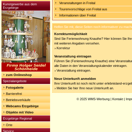
Veranstaltungen in Freital
Kunstgewerbe aus dem
Erzgebirge
Tourenvorschläge von Freital aus
Informationen über Freital
Helfen Sie mit, diese Seiten noch informativer zu mach
Korrekturmöglichkeit
Sind Sie Ferienwohnung Knauthe? Hier können Sie Ihre
mit weiteren Angaben versehen.
Korrektur
Veranstaltung eintragen
Führen Sie (Ferienwohnung Knauthe) eine Veranstaltu
alle Daten in den Veranstaltungskalender eintragen.
Veranstaltung eintragen.
zum Onlineshop
Neue Unterkunft anmelden
Spezialangebote
Ihre Unterkunft ist noch nicht unter erlebnisland-erzg
Fotogalerie
Melden Sie hier Ihre neue Unterkunft an.
Barrierefrei
© 2025
WMS-Werbung
|
Kontakt
|
Imp
Betriebsverkäufe
Webcams Erzgebirge
Objekte mit Video
Erzgebirge Regional
Orte
Service