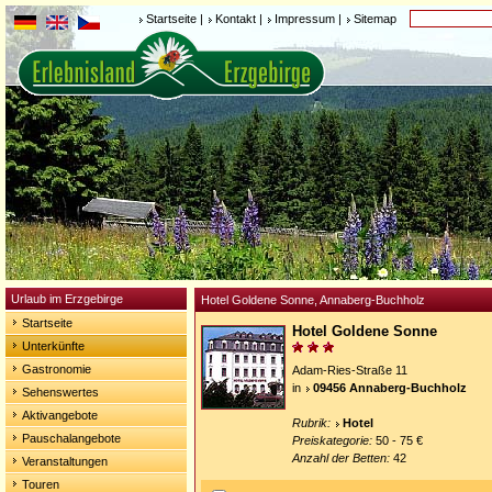
Startseite
|
Kontakt
|
Impressum
|
Sitemap
Urlaub im Erzgebirge
Hotel Goldene Sonne, Annaberg-Buchholz
Startseite
Hotel Goldene Sonne
Unterkünfte
Gastronomie
Adam-Ries-Straße 11
in
09456 Annaberg-Buchholz
Sehenswertes
Aktivangebote
Rubrik:
Hotel
Pauschalangebote
Preiskategorie:
50 - 75 €
Anzahl der Betten:
42
Veranstaltungen
Touren