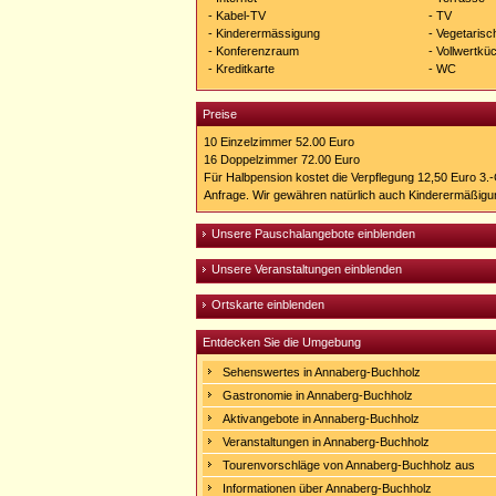
- Kabel-TV
- TV
- Kinderermässigung
- Vegetaris
- Konferenzraum
- Vollwertkü
- Kreditkarte
- WC
Preise
10 Einzelzimmer 52.00 Euro
16 Doppelzimmer 72.00 Euro
Für Halbpension kostet die Verpflegung 12,50 Euro 3.
Anfrage. Wir gewähren natürlich auch Kinderermäßigun
Unsere Pauschalangebote einblenden
Unsere Veranstaltungen einblenden
Ortskarte einblenden
Entdecken Sie die Umgebung
Sehenswertes in Annaberg-Buchholz
Gastronomie in Annaberg-Buchholz
Aktivangebote in Annaberg-Buchholz
Veranstaltungen in Annaberg-Buchholz
Tourenvorschläge von Annaberg-Buchholz aus
Informationen über Annaberg-Buchholz