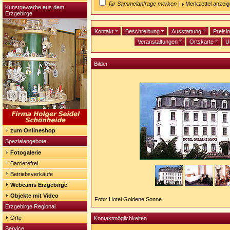
für Sammelanfrage merken
|
Merkzettel anzei
Kunstgewerbe aus dem
Erzgebirge
Kontakt
Beschreibung
Ausstattung
Preisi
Veranstaltungen
Ortskarte
U
Bilder
zum Onlineshop
Spezialangebote
Fotogalerie
Barrierefrei
Betriebsverkäufe
Webcams Erzgebirge
Objekte mit Video
Foto: Hotel Goldene Sonne
Erzgebirge Regional
Orte
Kontaktmöglichkeiten
Service