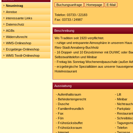
Buchungsanfrage
Homepage
E-Mail
Neueintrag
Homepage:
Anreise
http://www.goldene-
Telefon: 03733 / 22183
sonne.de
interessante Links
Fax: 03733 / 24987
Datenschutz
AGBs
Beschreibung
Widerrufsrecht
Wo Tradition seit 1920 verpflichtet.
- ruhige und entspannte Atmosphäre in unserem Haus 
WMS-Onlineshop
Ries-Stadt Annaberg-Buchholz
Erzgebirge-Onlineshop
- 16 Doppel- und 10 Einzelzimmer mit DU/WC oder Ba
WMS Textil-Onlineshop
Selbstwahltelefon und Minibar
- Freitag bis Sonntag Wochenendpauschale (außer Ad
- erzgebirgische Spezialitäten aus unserer hauseigen
Hotelrestaurant
Ausstattung
- Aufenthaltsraum
- Lift
- Behindertengerecht
- Minibar
- Dusche
- Nichtrauch
- Familienfreundlich
- Parkplatz
- Fax
- Restaurant
- Fön
- Schreibtis
- Frühstücksbuffet
- Tagungsmö
- Frühstücksraum
- Telefon
- Internet
- Terrasse