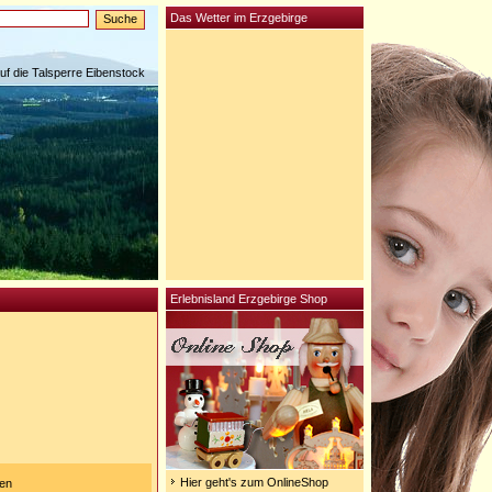
Das Wetter im Erzgebirge
auf die Talsperre Eibenstock
Erlebnisland Erzgebirge Shop
Hier geht's zum OnlineShop
gen