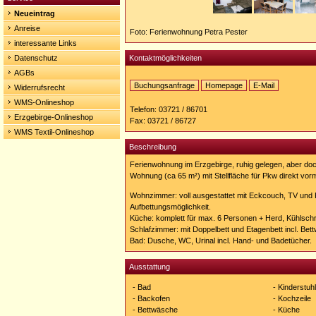
Neueintrag
Anreise
Foto: Ferienwohnung Petra Pester
interessante Links
Datenschutz
Kontaktmöglichkeiten
AGBs
Buchungsanfrage
Homepage
E-Mail
Widerrufsrecht
Homepage:
WMS-Onlineshop
https://http://www.ferienwohnung-
Telefon: 03721 / 86701
thalheim.de
Erzgebirge-Onlineshop
Fax: 03721 / 86727
WMS Textil-Onlineshop
Beschreibung
Ferienwohnung im Erzgebirge, ruhig gelegen, aber do
Wohnung (ca 65 m²) mit Stellfläche für Pkw direkt vo
Wohnzimmer: voll ausgestattet mit Eckcouch, TV und
Aufbettungsmöglichkeit.
Küche: komplett für max. 6 Personen + Herd, Kühlsch
Schlafzimmer: mit Doppelbett und Etagenbett incl. Bet
Bad: Dusche, WC, Urinal incl. Hand- und Badetücher.
Ausstattung
- Bad
- Kinderstuhl
- Backofen
- Kochzeile
- Bettwäsche
- Küche