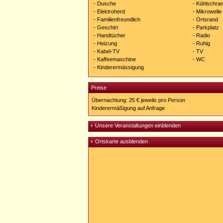
- Dusche
- Kühlschra
- Elektroherd
- Mikrowelle
- Familienfreundlich
- Ortsrand
- Geschirr
- Parkplatz
- Handtücher
- Radio
- Heizung
- Ruhig
- Kabel-TV
- TV
- Kaffeemaschine
- WC
- Kinderermässigung
Preise
Übernachtung: 25 € jeweils pro Person
Kinderermäßigung auf Anfrage
Unsere Veranstaltungen einblenden
Ortskarte ausblenden