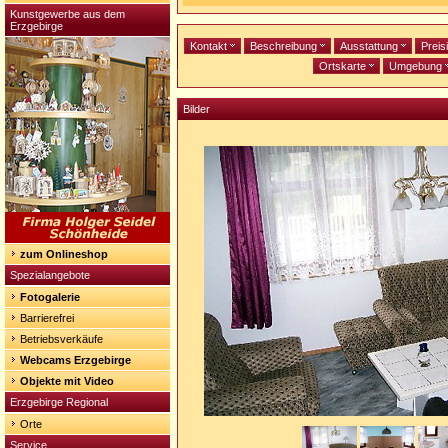
Kunstgewerbe aus dem
Erzgebirge
Kontakt
Beschreibung
Ausstattung
Preis
Ortskarte
Umgebung
Bilder
zum Onlineshop
Spezialangebote
Fotogalerie
Barrierefrei
Betriebsverkäufe
Webcams Erzgebirge
Objekte mit Video
Erzgebirge Regional
Orte
Service