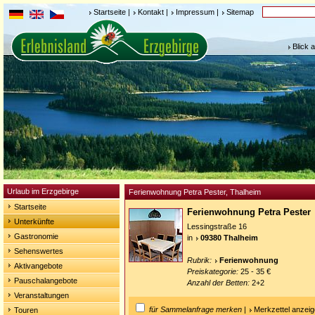
Startseite
|
Kontakt
|
Impressum
|
Sitemap
Blick 
Urlaub im Erzgebirge
Ferienwohnung Petra Pester, Thalheim
Startseite
Ferienwohnung Petra Pester
Unterkünfte
Lessingstraße 16
Gastronomie
in
09380 Thalheim
Sehenswertes
Rubrik:
Ferienwohnung
Aktivangebote
Preiskategorie:
25 - 35 €
Pauschalangebote
Anzahl der Betten:
2+2
Veranstaltungen
für Sammelanfrage merken
|
Merkzettel anzei
Touren