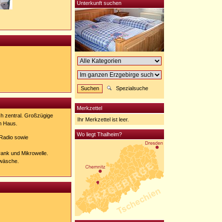
Unterkunft suchen
Spezialsuche
Merkzettel
ch zentral. Großzügige
Ihr Merkzettel ist leer.
rm Haus.
Wo liegt Thalheim?
 Radio sowie
rank und Mikrowelle.
twäsche.