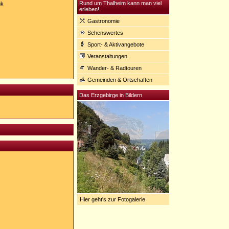
Rund um Thalheim kann man viel
nk
erleben!
Gastronomie
Sehenswertes
Sport- & Aktivangebote
Veranstaltungen
Wander- & Radtouren
Gemeinden & Ortschaften
Das Erzgebirge in Bildern
Hier geht's zur Fotogalerie