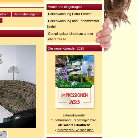
Heute neu eingetragen
Ferienwohnung Petra Pester
infos
Veranstaltungen
Ferienwohnung und Ferienzimmer
Seidel
Campingplatz Lindenau an der
Silberstrasse
Der neue Kalender 2025
Jahreskalender
"Erlebnisland Erzgebirge" 2025
ab sofort erhältlich!
Informieren Sie sich hier!