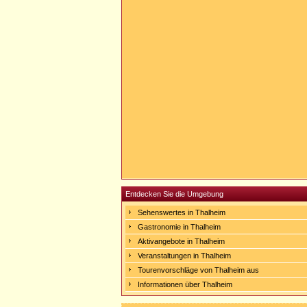
Entdecken Sie die Umgebung
Sehenswertes in Thalheim
Gastronomie in Thalheim
Aktivangebote in Thalheim
Veranstaltungen in Thalheim
Tourenvorschläge von Thalheim aus
Informationen über Thalheim