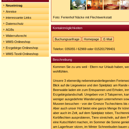
Neueintrag
Anreise
Foto: Ferienhof Näcke mit Flechtwerkstatt
interessante Links
Datenschutz
Kontaktmöglichkeiten
AGBs
Widerrufsrecht
Buchungsanfrage
Homepage
E-Mail
WMS-Onlineshop
Homepage:
https://http://www.ferienhof-
Erzgebirge-Onlineshop
Telefon: 035055 / 62969 oder 015201799401
naecke.de
WMS Textil-Onlineshop
Beschreibung
Kommen Sie zu uns weil - Eltern nur Urlaub haben, we
wohlfühlen.
Unsere 3 ebenerdig nebeneinanderliegenden Ferienw
Blick auf die Liegewiese und den Spielplatz am Rande
Beerwalde laden ein zum Entspannen und Erholen, inm
Erzgebirgslandschaft. Umgeben von 3 Talsperren, ka
weniger ausgedehnte Wanderungen unternehmen sowi
Museen besuchen - von der Grenze Tschechiens bis 
Aber auch unser Hof bietet eine ganze Menge Ihr könnt
aber auch im Zelt, auf dem Spielplatz toben, Tischtenn
Korbflechten ausprobieren, Tiere streicheln, auf dem 
eine Kutschfahrt machen, im Sommer die Sonne genie
am Lagerfeuer sitzen, im Winter Schneebuden bauen 