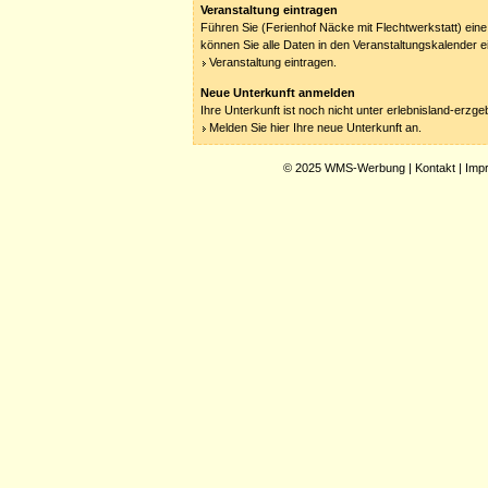
Veranstaltung eintragen
Führen Sie (Ferienhof Näcke mit Flechtwerkstatt) eine
können Sie alle Daten in den Veranstaltungskalender e
Veranstaltung eintragen.
Neue Unterkunft anmelden
Ihre Unterkunft ist noch nicht unter erlebnisland-erzg
Melden Sie hier Ihre neue Unterkunft an.
© 2025
WMS-Werbung
|
Kontakt
|
Imp