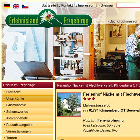
Startseite
|
Kontakt
|
Impressum
|
Sitemap
Buchdruckmuseum 
Urlaub im Erzgebirge
Ferienhof Näcke mit Flechtwerkstatt, Klingenberg OT
Startseite
Ferienhof Näcke mit Flechtwe
Unterkünfte
Gastronomie
Mühlenstrasse 30
in
01774 Klingenberg OT Beerwa
Sehenswertes
Aktivangebote
Rubrik:
Ferienwohnung
Pauschalangebote
Preiskategorie:
50 - 75 €
Anzahl der Betten:
6+5
Veranstaltungen
Touren