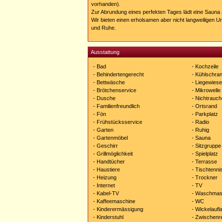
vorhanden).
Zur Abrundung eines perfekten Tages lädt eine Sauna
Wir bieten einen erholsamen aber nicht langweiligen 
und Ruhe.
Ausstattung
- Bad
- Kochzeile
- Behindertengerecht
- Kühlschra
- Bettwäsche
- Liegewiese
- Brötchenservice
- Mikrowelle
- Dusche
- Nichtrauch
- Familienfreundlich
- Ortsrand
- Fön
- Parkplatz
- Frühstücksservice
- Radio
- Garten
- Ruhig
- Gartenmöbel
- Sauna
- Geschirr
- Sitzgruppe
- Grillmöglichkeit
- Spielplatz
- Handtücher
- Terrasse
- Haustiere
- Tischtenni
- Heizung
- Trockner
- Internet
- TV
- Kabel-TV
- Waschmas
- Kaffeemaschine
- WC
- Kinderermässigung
- Wickelaufl
- Kinderstuhl
- Zwischenr