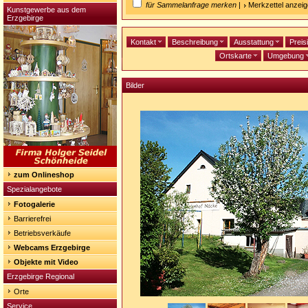
für Sammelanfrage merken
|
Merkzettel anzei
Kunstgewerbe aus dem
Erzgebirge
Kontakt
Beschreibung
Ausstattung
Preis
Ortskarte
Umgebung
Bilder
zum Onlineshop
Spezialangebote
Fotogalerie
Barrierefrei
Betriebsverkäufe
Webcams Erzgebirge
Objekte mit Video
Erzgebirge Regional
Orte
Service