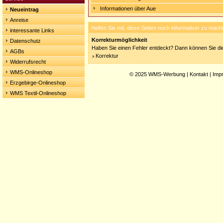
Informationen über Aue
Neueintrag
Anreise
Helfen Sie mit, diese Seiten noch informativer zu mach
interessante Links
Korrekturmöglichkeit
Datenschutz
Haben Sie einen Fehler entdeckt? Dann können Sie die
AGBs
Korrektur
Widerrufsrecht
WMS-Onlineshop
© 2025
WMS-Werbung
|
Kontakt
|
Imp
Erzgebirge-Onlineshop
WMS Textil-Onlineshop