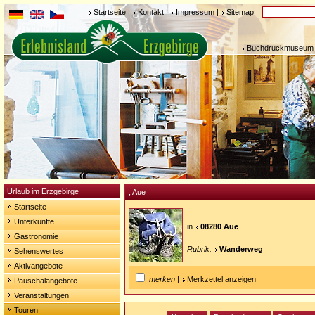
Startseite
|
Kontakt
|
Impressum
|
Sitemap
Buchdruckmuseum 
Urlaub im Erzgebirge
, Aue
Startseite
Unterkünfte
in
08280 Aue
Gastronomie
Rubrik:
Wanderweg
Sehenswertes
Aktivangebote
merken
|
Merkzettel anzeigen
Pauschalangebote
Veranstaltungen
Touren