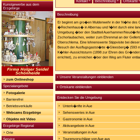
Kontakt
Beschreibung
Ortskarte
Kunstgewerbe aus dem
Erzgebirge
Beschreibung
Er beginnt am gro�en Muldenwehr in der N�he des 
�Rechenhaus� in Albernau und f�hrt durch eine lands
Umgebung �ber den Stadtteil Auerhammer/Neud�rfel,
Zschorlaubaches, weiter zum Ehrenmal an der Gellert
Oberschlema. Eine lohnenswerte Stippvisite bei diese
Besuch der Ausflugsgastst�tte �Gleesberg� (593 m)
K�hler-Aussichtsturm (1898 zur Ehren des Gr�nders
errichtet), zu erreichen �ber den Weg am Fluter entl
Unsere Veranstaltungen einblenden
zum Onlineshop
Spezialangebote
Ortskarte einblenden
Fotogalerie
Entdecken Sie die Umgebung
Barrierefrei
Betriebsverkäufe
Unterk�nfte in Aue
Webcams Erzgebirge
Sehenswertes in Aue
Objekte mit Video
Gastronomie in Aue
Erzgebirge Regional
Aktivangebote in Aue
Veranstaltungen in Aue
Orte
Tourenvorschläge von Aue aus
Service