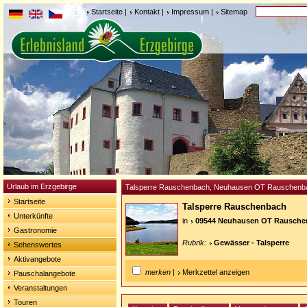
Startseite
|
Kontakt
|
Impressum
|
Sitemap
Urlaub im Erzgebirge
Talsperre Rauschenbach, Neuhausen OT Rauschenb
Startseite
Talsperre Rauschenbach
Unterkünfte
in
09544 Neuhausen OT Rausche
Gastronomie
Rubrik:
Gewässer - Talsperre
Sehenswertes
Aktivangebote
merken
|
Merkzettel anzeigen
Pauschalangebote
Veranstaltungen
Touren