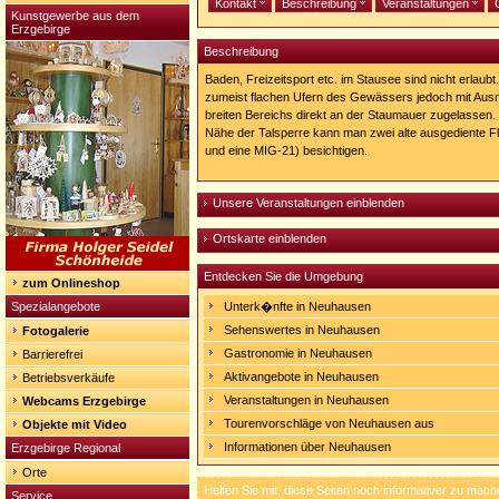
Kontakt
Beschreibung
Veranstaltungen
Kunstgewerbe aus dem
Erzgebirge
Beschreibung
Baden, Freizeitsport etc. im Stausee sind nicht erlaubt
zumeist flachen Ufern des Gewässers jedoch mit Aus
breiten Bereichs direkt an der Staumauer zugelassen
Nähe der Talsperre kann man zwei alte ausgediente Fl
und eine MIG-21) besichtigen.
Unsere Veranstaltungen einblenden
Ortskarte einblenden
Entdecken Sie die Umgebung
zum Onlineshop
Spezialangebote
Unterk�nfte in Neuhausen
Sehenswertes in Neuhausen
Fotogalerie
Gastronomie in Neuhausen
Barrierefrei
Aktivangebote in Neuhausen
Betriebsverkäufe
Veranstaltungen in Neuhausen
Webcams Erzgebirge
Tourenvorschläge von Neuhausen aus
Objekte mit Video
Informationen über Neuhausen
Erzgebirge Regional
Orte
Helfen Sie mit, diese Seiten noch informativer zu mach
Service