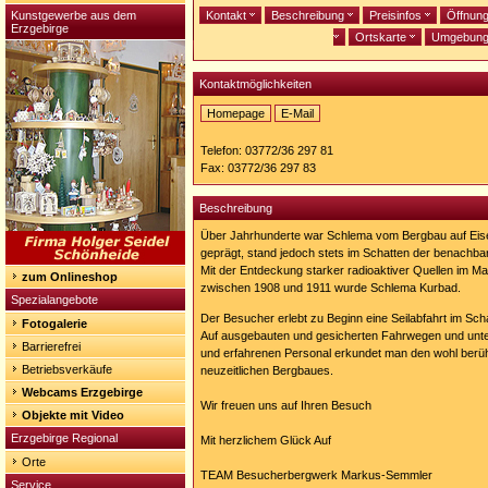
Kunstgewerbe aus dem
Kontakt
Beschreibung
Preisinfos
Öffnun
Erzgebirge
Ortskarte
Umgebun
Kontaktmöglichkeiten
Homepage
E-Mail
Homepage:
https://www.besucherbergwerke-
Telefon: 03772/36 297 81
westerzgebirge.de
Fax: 03772/36 297 83
Beschreibung
Über Jahrhunderte war Schlema vom Bergbau auf Eise
geprägt, stand jedoch stets im Schatten der benachba
Mit der Entdeckung starker radioaktiver Quellen im M
zum Onlineshop
zwischen 1908 und 1911 wurde Schlema Kurbad.
Spezialangebote
Der Besucher erlebt zu Beginn eine Seilabfahrt im Scha
Fotogalerie
Auf ausgebauten und gesicherten Fahrwegen und unter
Barrierefrei
und erfahrenen Personal erkundet man den wohl berühm
Betriebsverkäufe
neuzeitlichen Bergbaues.
Webcams Erzgebirge
Wir freuen uns auf Ihren Besuch
Objekte mit Video
Erzgebirge Regional
Mit herzlichem Glück Auf
Orte
TEAM Besucherbergwerk Markus-Semmler
Service