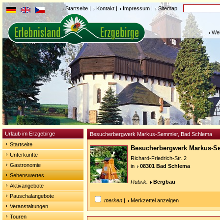
Startseite
|
Kontakt
|
Impressum
|
Sitemap
Weh
Urlaub im Erzgebirge
Besucherbergwerk Markus-Semmler, Bad Schlema
Startseite
Besucherbergwerk Markus-
Unterkünfte
Richard-Friedrich-Str. 2
Gastronomie
in
08301 Bad Schlema
Sehenswertes
Rubrik:
Bergbau
Aktivangebote
Pauschalangebote
merken
|
Merkzettel anzeigen
Veranstaltungen
Touren