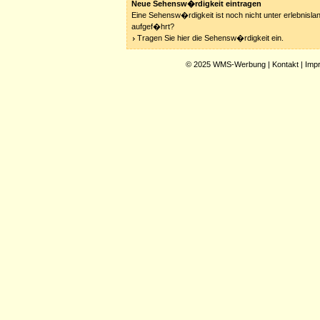
Neue Sehensw�rdigkeit eintragen
Eine Sehensw�rdigkeit ist noch nicht unter erlebnisla
aufgef�hrt?
Tragen Sie hier die Sehensw�rdigkeit ein.
© 2025
WMS-Werbung
|
Kontakt
|
Imp