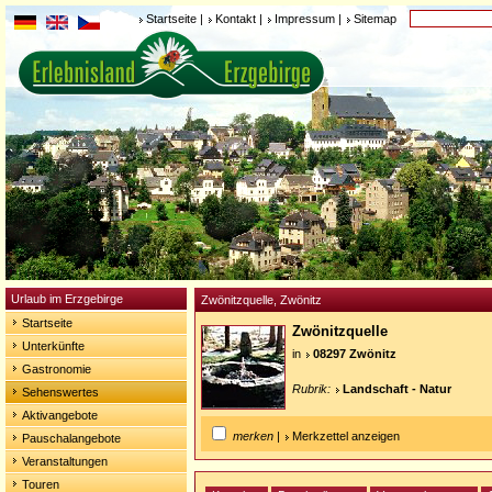
Startseite
|
Kontakt
|
Impressum
|
Sitemap
Urlaub im Erzgebirge
Zwönitzquelle, Zwönitz
Startseite
Zwönitzquelle
Unterkünfte
in
08297 Zwönitz
Gastronomie
Rubrik:
Landschaft - Natur
Sehenswertes
Aktivangebote
merken
|
Merkzettel anzeigen
Pauschalangebote
Veranstaltungen
Touren