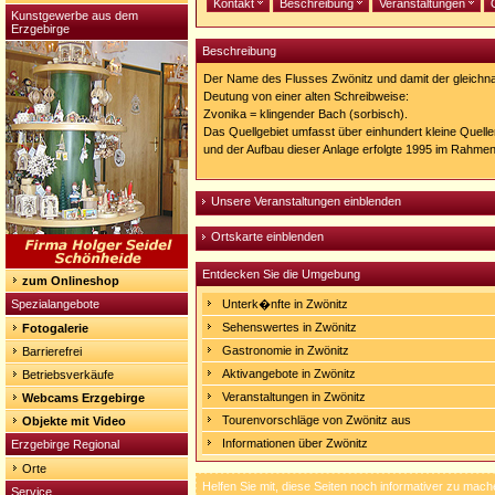
Kontakt
Beschreibung
Veranstaltungen
Kunstgewerbe aus dem
Erzgebirge
Beschreibung
Der Name des Flusses Zwönitz und damit der gleichna
Deutung von einer alten Schreibweise:
Zvonika = klingender Bach (sorbisch).
Das Quellgebiet umfasst über einhundert kleine Quell
und der Aufbau dieser Anlage erfolgte 1995 im Rahme
Unsere Veranstaltungen einblenden
Ortskarte einblenden
Entdecken Sie die Umgebung
zum Onlineshop
Spezialangebote
Unterk�nfte in Zwönitz
Sehenswertes in Zwönitz
Fotogalerie
Gastronomie in Zwönitz
Barrierefrei
Aktivangebote in Zwönitz
Betriebsverkäufe
Veranstaltungen in Zwönitz
Webcams Erzgebirge
Tourenvorschläge von Zwönitz aus
Objekte mit Video
Informationen über Zwönitz
Erzgebirge Regional
Orte
Helfen Sie mit, diese Seiten noch informativer zu mach
Service