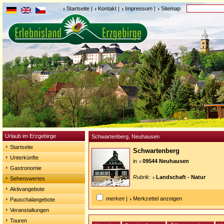
Startseite
|
Kontakt
|
Impressum
|
Sitemap
Urlaub im Erzgebirge
Schwartenberg, Neuhausen
Startseite
Schwartenberg
Unterkünfte
in
09544 Neuhausen
Gastronomie
Rubrik:
Landschaft - Natur
Sehenswertes
Aktivangebote
merken
|
Merkzettel anzeigen
Pauschalangebote
Veranstaltungen
Touren