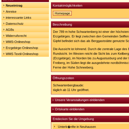
Neueintrag
Kontaktmöglichkeiten
Anreise
Homepage
interessante Links
Homepage:
http://www.schwartenbergbaude.de/
Datenschutz
Beschreibung
AGBs
Der 789 m hohe Schwartenberg ist einer der höchsten
Widerrufsrecht
Erzgebirges. Er liegt zwischen den Gemeinden Seiffe
Gipfel befindet sich das als Berggaststätte genutzte 
WMS-Onlineshop
Erzgebirge-Onlineshop
Die Aussicht ist lohnend. Durch die zentrale Lage des
Rundsicht. Im Westen reicht die Sicht bis zum Keilberg
WMS Textil-Onlineshop
(Erzgebirge), im Norden bis zu Augustusburg und der
Freiberg, im Süden liegt die ausgedehnte nordböhmisch
Ferne der Hohe Schneeberg.
Öffnungszeiten
Schwartenbergbaude:
täglich ab 11 Uhr geöffnet.
Unsere Veranstaltungen einblenden
Ortskarte einblenden
Entdecken Sie die Umgebung
Unterk�nfte in Neuhausen