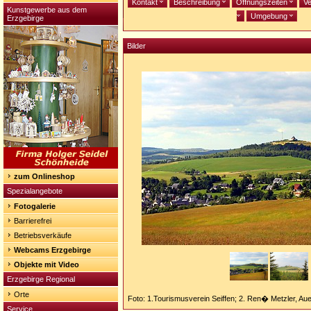
Kontakt
Beschreibung
Öffnungszeiten
Ve
Kunstgewerbe aus dem
Umgebung
Erzgebirge
Bilder
zum Onlineshop
Spezialangebote
Fotogalerie
Barrierefrei
Betriebsverkäufe
Webcams Erzgebirge
Objekte mit Video
Erzgebirge Regional
Orte
Foto: 1.Tourismusverein Seiffen; 2. Ren� Metzler, Au
Service