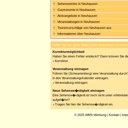
Sehenswertes in Neuhausen
Gastronomie in Neuhausen
Aktivangebote in Neuhausen
Veranstaltungen in Neuhausen
Tourenvorschläge von Neuhausen aus
Informationen über Neuhausen
Helfen Sie mit, diese Seiten noch informativer zu mach
Korrekturmöglichkeit
Haben Sie einen Fehler entdeckt? Dann können Sie die
Korrektur
Veranstaltung eintragen
Führen Sie (Schwartenberg) eine Veranstaltung durch?
in den Veranstaltungskalender eintragen.
Veranstaltung eintragen.
Neue Sehensw�rdigkeit eintragen
Eine Sehensw�rdigkeit ist noch nicht unter erlebnisla
aufgef�hrt?
Tragen Sie hier die Sehensw�rdigkeit ein.
© 2025
WMS-Werbung
|
Kontakt
|
Imp