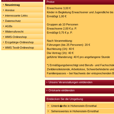
Preise
Neueintrag
Erwachsene 3,00 €
Anreise
Kinder in Begleitung Erwachsener und Jugendliche bis 
interessante Links
Ermäßigt 1,00 €
Datenschutz
Gruppen ab 10 Personen
AGBs
Erwachsene 2,00 € p. P.
Widerrufsrecht
Ermäßigt 0,75 € p. P.
WMS-Onlineshop
Nach Voranmeldung:
Erzgebirge-Onlineshop
Führungen (bis 25 Personen): 20 €
WMS Textil-Onlineshop
Buchlesung (1h): 40 €
Dia-Vortrag (1h): 40 €
geführte Wanderung: 40 € pro angefangene Stunde
*) Ermäßigungsberechtigt sind Berufs- und Fachschül
Zivildienstleistende, Arbeitslose, Schwerbehinderte u
Familienpasses – bei Nachweis der entsprechenden B
Unsere Veranstaltungen einblenden
Ortskarte einblenden
Entdecken Sie die Umgebung
Unterk�nfte in Hohenstein-Ernstthal
Sehenswertes in Hohenstein-Ernstthal