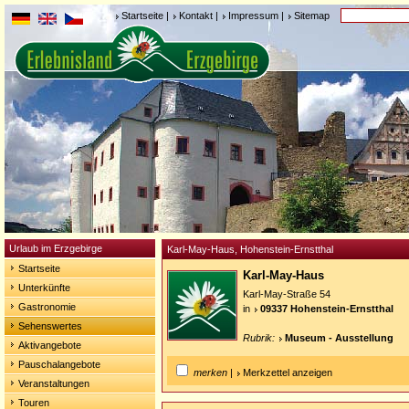
Startseite
|
Kontakt
|
Impressum
|
Sitemap
Urlaub im Erzgebirge
Karl-May-Haus, Hohenstein-Ernstthal
Startseite
Karl-May-Haus
Unterkünfte
Karl-May-Straße 54
Gastronomie
in
09337 Hohenstein-Ernstthal
Sehenswertes
Rubrik:
Museum - Ausstellung
Aktivangebote
Pauschalangebote
merken
|
Merkzettel anzeigen
Veranstaltungen
Touren