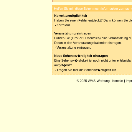
Helfen Sie mit, diese Seiten noch informativer zu mach
Korrekturmöglichkeit
Haben Sie einen Fehler entdeckt? Dann können Sie die
Korrektur
Veranstaltung eintragen
Führen Sie (Großer Hüttenteich) eine Veranstaltung du
Daten in den Veranstaltungskalender eintragen.
Veranstaltung eintragen.
Neue Sehensw�rdigkeit eintragen
Eine Sehensw�rdigkeit ist noch nicht unter erlebnisla
aufgef�hrt?
Tragen Sie hier die Sehensw�rdigkeit ein.
© 2025
WMS-Werbung
|
Kontakt
|
Imp