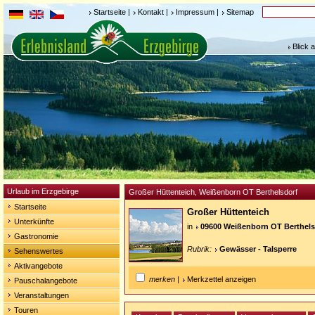
Startseite
|
Kontakt
|
Impressum
|
Sitemap
Blick 
Urlaub im Erzgebirge
Großer Hüttenteich, Weißenborn OT Berthelsdorf
Startseite
Großer Hüttenteich
Unterkünfte
in
09600 Weißenborn OT Berthels
Gastronomie
Rubrik:
Gewässer - Talsperre
Sehenswertes
Aktivangebote
merken
|
Merkzettel anzeigen
Pauschalangebote
Veranstaltungen
Touren