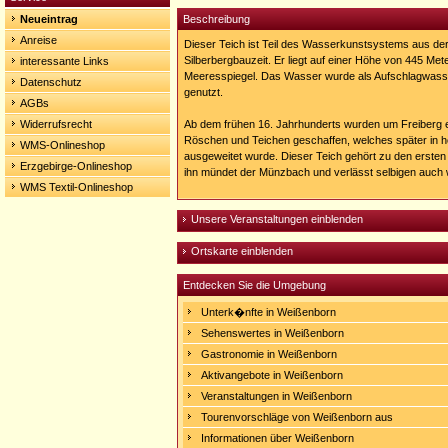
Neueintrag
Beschreibung
Anreise
Dieser Teich ist Teil des Wasserkunstsystems aus der
Silberbergbauzeit. Er liegt auf einer Höhe von 445 Me
interessante Links
Meeresspiegel. Das Wasser wurde als Aufschlagwasse
Datenschutz
genutzt.
AGBs
Widerrufsrecht
Ab dem frühen 16. Jahrhunderts wurden um Freiberg 
Röschen und Teichen geschaffen, welches später in 
WMS-Onlineshop
ausgeweitet wurde. Dieser Teich gehört zu den ersten 
Erzgebirge-Onlineshop
ihn mündet der Münzbach und verlässt selbigen auch 
WMS Textil-Onlineshop
Unsere Veranstaltungen einblenden
Ortskarte einblenden
Entdecken Sie die Umgebung
Unterk�nfte in Weißenborn
Sehenswertes in Weißenborn
Gastronomie in Weißenborn
Aktivangebote in Weißenborn
Veranstaltungen in Weißenborn
Tourenvorschläge von Weißenborn aus
Informationen über Weißenborn