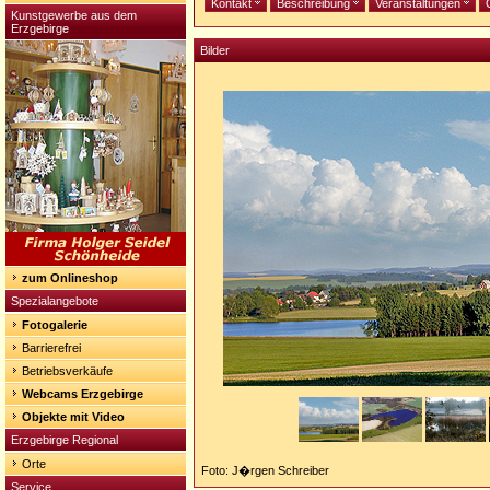
Kontakt
Beschreibung
Veranstaltungen
Kunstgewerbe aus dem
Erzgebirge
Bilder
zum Onlineshop
Spezialangebote
Fotogalerie
Barrierefrei
Betriebsverkäufe
Webcams Erzgebirge
Objekte mit Video
Erzgebirge Regional
Orte
Foto: J�rgen Schreiber
Service