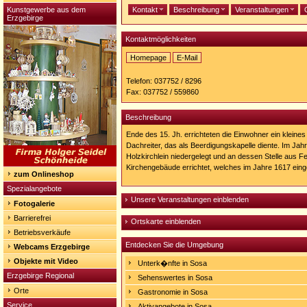
Kunstgewerbe aus dem
Kontakt
Beschreibung
Veranstaltungen
Erzgebirge
Kontaktmöglichkeiten
Homepage
E-Mail
Homepage:
http://www.kirche-
Telefon: 037752 / 8296
sosa.de
Fax: 037752 / 559860
Beschreibung
Ende des 15. Jh. errichteten die Einwohner ein kleines
Dachreiter, das als Beerdigungskapelle diente. Im Ja
Holzkirchlein niedergelegt und an dessen Stelle aus Fe
Kirchengebäude errichtet, welches im Jahre 1617 ein
zum Onlineshop
Spezialangebote
Unsere Veranstaltungen einblenden
Fotogalerie
Barrierefrei
Ortskarte einblenden
Betriebsverkäufe
Entdecken Sie die Umgebung
Webcams Erzgebirge
Objekte mit Video
Unterk�nfte in Sosa
Erzgebirge Regional
Sehenswertes in Sosa
Orte
Gastronomie in Sosa
Service
Aktivangebote in Sosa