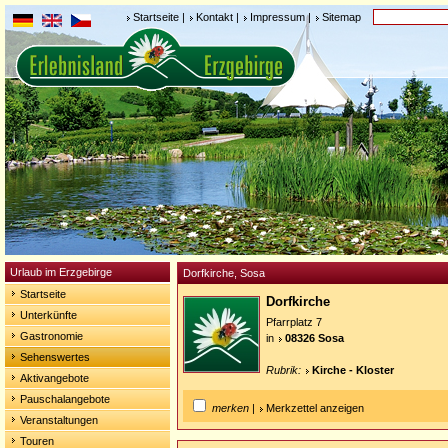
Startseite
|
Kontakt
|
Impressum
|
Sitemap
Urlaub im Erzgebirge
Dorfkirche, Sosa
Startseite
Dorfkirche
Unterkünfte
Pfarrplatz 7
Gastronomie
in
08326 Sosa
Sehenswertes
Rubrik:
Kirche - Kloster
Aktivangebote
Pauschalangebote
merken
|
Merkzettel anzeigen
Veranstaltungen
Touren