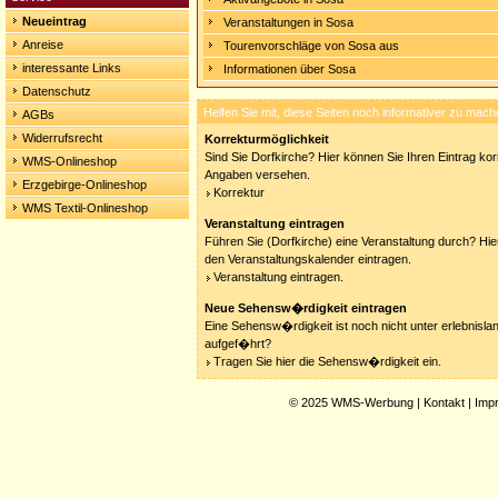
Neueintrag
Veranstaltungen in Sosa
Anreise
Tourenvorschläge von Sosa aus
interessante Links
Informationen über Sosa
Datenschutz
Helfen Sie mit, diese Seiten noch informativer zu mach
AGBs
Widerrufsrecht
Korrekturmöglichkeit
Sind Sie Dorfkirche? Hier können Sie Ihren Eintrag kor
WMS-Onlineshop
Angaben versehen.
Erzgebirge-Onlineshop
Korrektur
WMS Textil-Onlineshop
Veranstaltung eintragen
Führen Sie (Dorfkirche) eine Veranstaltung durch? Hier
den Veranstaltungskalender eintragen.
Veranstaltung eintragen.
Neue Sehensw�rdigkeit eintragen
Eine Sehensw�rdigkeit ist noch nicht unter erlebnisla
aufgef�hrt?
Tragen Sie hier die Sehensw�rdigkeit ein.
© 2025
WMS-Werbung
|
Kontakt
|
Imp