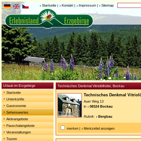
Startseite
|
Kontakt
|
Impressum
|
Sitemap
Urlaub im Erzgebirge
Technisches Denkmal Vitriolölhütte, Bockau
Startseite
Technisches Denkmal Vitriol
Unterkünfte
Auer Weg 13
Gastronomie
in
08324 Bockau
Sehenswertes
Rubrik:
Bergbau
Aktivangebote
Pauschalangebote
merken
|
Merkzettel anzeigen
Veranstaltungen
Touren