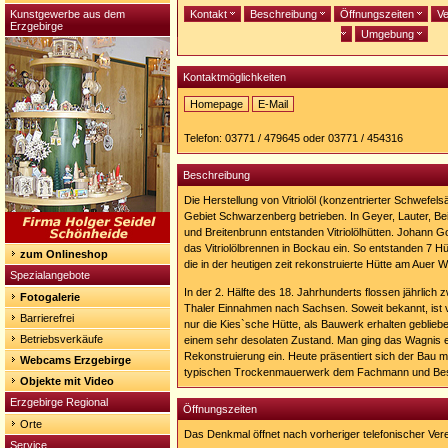
Kunstgewerbe aus dem
Kontakt
Beschreibung
Öffnungszeiten
Ve
Erzgebirge
Umgebung
Kontaktmöglichkeiten
Homepage
E-Mail
Homepage:
http://www.bockau.de/index.php?
Telefon: 03771 / 479645 oder 03771 / 454316
id=567
Beschreibung
Die Herstellung von Vitriolöl (konzentrierter Schwefe
Gebiet Schwarzenberg betrieben. In Geyer, Lauter, Be
und Breitenbrunn entstanden Vitriolölhütten. Johann Go
das Vitriolölbrennen in Bockau ein. So entstanden 7 Hü
zum Onlineshop
die in der heutigen zeit rekonstruierte Hütte am Auer 
Spezialangebote
In der 2. Hälfte des 18. Jahrhunderts flossen jährlich
Fotogalerie
Thaler Einnahmen nach Sachsen. Soweit bekannt, ist vo
Barrierefrei
nur die Kies`sche Hütte, als Bauwerk erhalten geblie
Betriebsverkäufe
einem sehr desolaten Zustand. Man ging das Wagnis e
Rekonstruierung ein. Heute präsentiert sich der Bau m
Webcams Erzgebirge
typischen Trockenmauerwerk dem Fachmann und Be
Objekte mit Video
Erzgebirge Regional
Öffnungszeiten
Orte
Das Denkmal öffnet nach vorheriger telefonischer Ver
Service