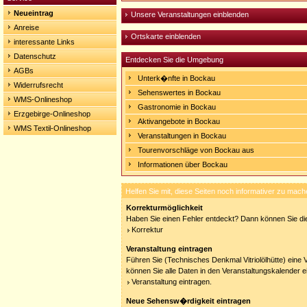
Neueintrag
Unsere Veranstaltungen einblenden
Anreise
Ortskarte einblenden
interessante Links
Datenschutz
Entdecken Sie die Umgebung
AGBs
Unterk�nfte in Bockau
Widerrufsrecht
Sehenswertes in Bockau
WMS-Onlineshop
Gastronomie in Bockau
Erzgebirge-Onlineshop
Aktivangebote in Bockau
WMS Textil-Onlineshop
Veranstaltungen in Bockau
Tourenvorschläge von Bockau aus
Informationen über Bockau
Helfen Sie mit, diese Seiten noch informativer zu mach
Korrekturmöglichkeit
Haben Sie einen Fehler entdeckt? Dann können Sie die
Korrektur
Veranstaltung eintragen
Führen Sie (Technisches Denkmal Vitriolölhütte) eine 
können Sie alle Daten in den Veranstaltungskalender e
Veranstaltung eintragen.
Neue Sehensw�rdigkeit eintragen