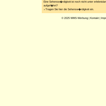
Eine Sehensw�rdigkeit ist noch nicht unter erlebnisla
aufgef�hrt?
Tragen Sie hier die Sehensw�rdigkeit ein.
© 2025
WMS-Werbung
|
Kontakt
|
Imp