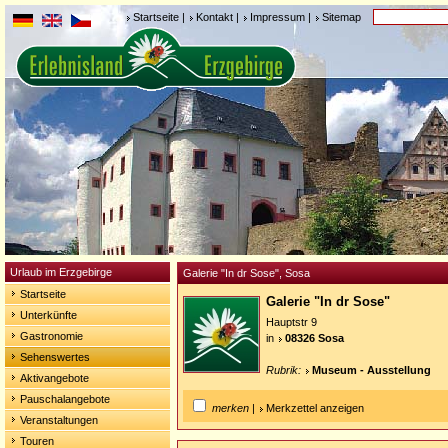
Startseite
|
Kontakt
|
Impressum
|
Sitemap
Urlaub im Erzgebirge
Galerie "In dr Sose", Sosa
Startseite
Galerie "In dr Sose"
Unterkünfte
Hauptstr 9
Gastronomie
in
08326 Sosa
Sehenswertes
Rubrik:
Museum - Ausstellung
Aktivangebote
Pauschalangebote
merken
|
Merkzettel anzeigen
Veranstaltungen
Touren