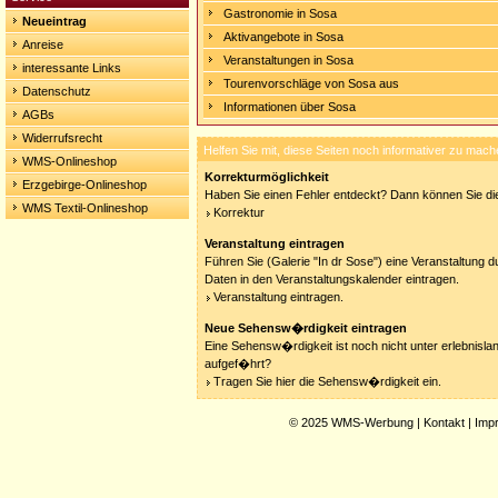
Gastronomie in Sosa
Neueintrag
Aktivangebote in Sosa
Anreise
Veranstaltungen in Sosa
interessante Links
Tourenvorschläge von Sosa aus
Datenschutz
Informationen über Sosa
AGBs
Widerrufsrecht
Helfen Sie mit, diese Seiten noch informativer zu mach
WMS-Onlineshop
Korrekturmöglichkeit
Erzgebirge-Onlineshop
Haben Sie einen Fehler entdeckt? Dann können Sie die
WMS Textil-Onlineshop
Korrektur
Veranstaltung eintragen
Führen Sie (Galerie "In dr Sose") eine Veranstaltung d
Daten in den Veranstaltungskalender eintragen.
Veranstaltung eintragen.
Neue Sehensw�rdigkeit eintragen
Eine Sehensw�rdigkeit ist noch nicht unter erlebnisla
aufgef�hrt?
Tragen Sie hier die Sehensw�rdigkeit ein.
© 2025
WMS-Werbung
|
Kontakt
|
Imp