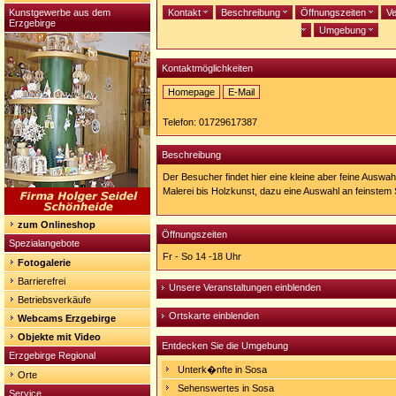
Kunstgewerbe aus dem
Kontakt
Beschreibung
Öffnungszeiten
Ve
Erzgebirge
Umgebung
Kontaktmöglichkeiten
Homepage
E-Mail
Homepage:
http://www.rwf-
Telefon: 01729617387
art.de/
Beschreibung
Der Besucher findet hier eine kleine aber feine Auswah
Malerei bis Holzkunst, dazu eine Auswahl an feinste
zum Onlineshop
Öffnungszeiten
Spezialangebote
Fr - So 14 -18 Uhr
Fotogalerie
Barrierefrei
Unsere Veranstaltungen einblenden
Betriebsverkäufe
Ortskarte einblenden
Webcams Erzgebirge
Objekte mit Video
Entdecken Sie die Umgebung
Erzgebirge Regional
Unterk�nfte in Sosa
Orte
Sehenswertes in Sosa
Service