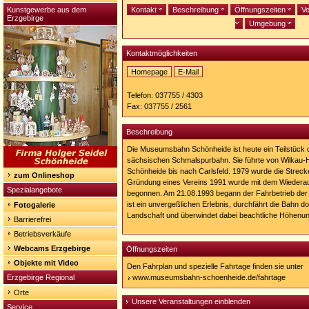
Kunstgewerbe aus dem
Kontakt
Beschreibung
Öffnungszeiten
Ve
Erzgebirge
Umgebung
Kontaktmöglichkeiten
Homepage
E-Mail
Homepage:
http://www.museumsbahn-
Telefon: 037755 / 4303
schoenheide.de
Fax: 037755 / 2561
Beschreibung
Die Museumsbahn Schönheide ist heute ein Teilstück 
sächsischen Schmalspurbahn. Sie führte von Wilkau-
Schönheide bis nach Carlsfeld. 1979 wurde die Strecke s
zum Onlineshop
Gründung eines Vereins 1991 wurde mit dem Wiederau
Spezialangebote
begonnen. Am 21.08.1993 begann der Fahrbetrieb de
ist ein unvergeßlichen Erlebnis, durchfährt die Bahn d
Fotogalerie
Landschaft und überwindet dabei beachtliche Höhenun
Barrierefrei
Betriebsverkäufe
Webcams Erzgebirge
Öffnungszeiten
Objekte mit Video
Den Fahrplan und spezielle Fahrtage finden sie unter
Erzgebirge Regional
www.museumsbahn-schoenheide.de/fahrtage
Orte
Unsere Veranstaltungen einblenden
Service