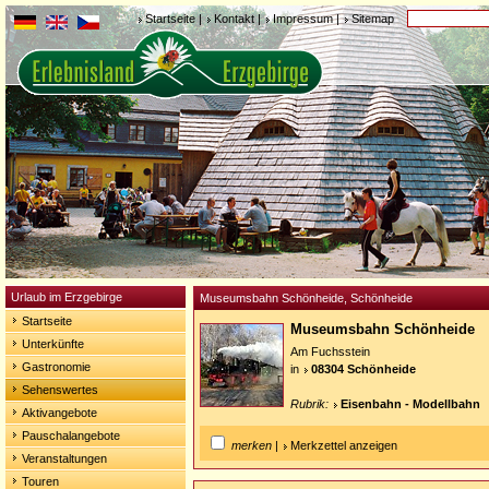
Startseite
|
Kontakt
|
Impressum
|
Sitemap
Urlaub im Erzgebirge
Museumsbahn Schönheide, Schönheide
Startseite
Museumsbahn Schönheide
Unterkünfte
Am Fuchsstein
Gastronomie
in
08304 Schönheide
Sehenswertes
Rubrik:
Eisenbahn - Modellbahn
Aktivangebote
Pauschalangebote
merken
|
Merkzettel anzeigen
Veranstaltungen
Touren