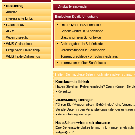
Neueintrag
Ortskarte einblenden
Anreise
Entdecken Sie die Umgebung
interessante Links
Datenschutz
Unterk�nfte in Schönheide
AGBs
Sehenswertes in Schönheide
Widerrufsrecht
Gastronomie in Schönheide
WMS-Onlineshop
Aktivangebote in Schönheide
Erzgebirge-Onlineshop
Veranstaltungen in Schönheide
WMS Textil-Onlineshop
Tourenvorschläge von Schönheide aus
Informationen über Schönheide
Helfen Sie mit, diese Seiten noch informativer zu mach
Korrekturmöglichkeit
Haben Sie einen Fehler entdeckt? Dann können Sie die
Korrektur
Veranstaltung eintragen
Führen Sie (Museumsbahn Schönheide) eine Veransta
Sie alle Daten in den Veranstaltungskalender eintragen
Veranstaltung eintragen.
Neue Sehensw�rdigkeit eintragen
Eine Sehensw�rdigkeit ist noch nicht unter erlebnisla
aufgef�hrt?