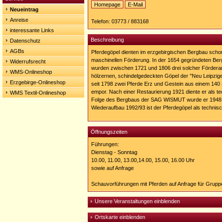
Homepage
E-Mail
Neueintrag
Homepage:
http://www.pferdegoepel.de
Anreise
Telefon: 03773 / 883168
interessante Links
Beschreibung
Datenschutz
AGBs
Pferdegöpel dienten im erzgebirgischen Bergbau scho
maschinellen Förderung. In der 1654 gegründeten Be
Widerrufsrecht
wurden zwischen 1721 und 1806 drei solcher Förderan
WMS-Onlineshop
hölzernen, schindelgedeckten Göpel der "Neu Leipzi
Erzgebirge-Onlineshop
seit 1798 zwei Pferde Erz und Gestein aus einem 140 
empor. Nach einer Restaurierung 1921 diente er als t
WMS Textil-Onlineshop
Folge des Bergbaus der SAG WISMUT wurde er 1948
Wiederaufbau 1992/93 ist der Pferdegöpel als techni
Öffnungszeiten
Führungen:
Dienstag - Sonntag
10.00, 11.00, 13.00,14.00, 15.00, 16.00 Uhr
sowie auf Anfrage
Schauvorführungen mit Pferden auf Anfrage für Grupp
Unsere Veranstaltungen einblenden
Ortskarte einblenden