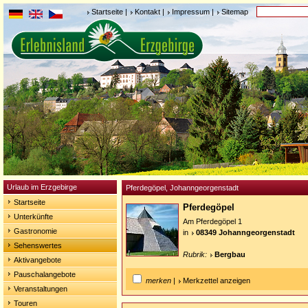
Startseite
|
Kontakt
|
Impressum
|
Sitemap
Urlaub im Erzgebirge
Pferdegöpel, Johanngeorgenstadt
Startseite
Pferdegöpel
Unterkünfte
Am Pferdegöpel 1
Gastronomie
in
08349 Johanngeorgenstadt
Sehenswertes
Rubrik:
Bergbau
Aktivangebote
Pauschalangebote
merken
|
Merkzettel anzeigen
Veranstaltungen
Touren