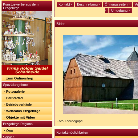
Kunstgewerbe aus dem
Kontakt
Beschreibung
Öffnungszeiten
Ve
Erzgebirge
Umgebung
Bilder
zum Onlineshop
Spezialangebote
Fotogalerie
Barrierefrei
Betriebsverkäufe
Webcams Erzgebirge
Objekte mit Video
Foto: Pferdegöpel
Erzgebirge Regional
Orte
Kontaktmöglichkeiten
Service