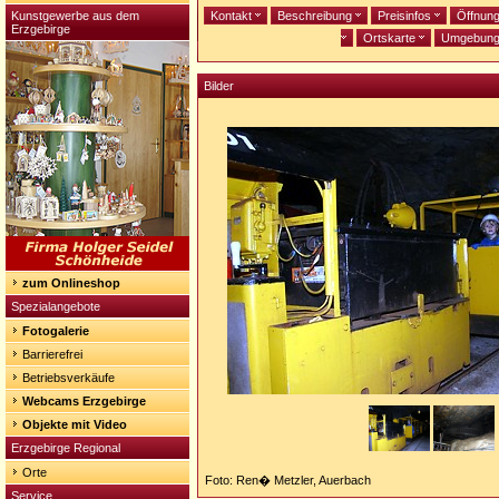
Kunstgewerbe aus dem
Kontakt
Beschreibung
Preisinfos
Öffnun
Erzgebirge
Ortskarte
Umgebun
Bilder
zum Onlineshop
Spezialangebote
Fotogalerie
Barrierefrei
Betriebsverkäufe
Webcams Erzgebirge
Objekte mit Video
Erzgebirge Regional
Orte
Foto: Ren� Metzler, Auerbach
Service