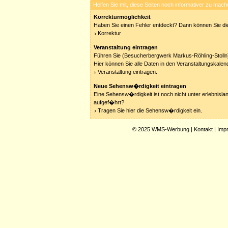
Helfen Sie mit, diese Seiten noch informativer zu mach
Korrekturmöglichkeit
Haben Sie einen Fehler entdeckt? Dann können Sie die
Korrektur
Veranstaltung eintragen
Führen Sie (Besucherbergwerk Markus-Röhling-Stolln)
Hier können Sie alle Daten in den Veranstaltungskalen
Veranstaltung eintragen.
Neue Sehensw�rdigkeit eintragen
Eine Sehensw�rdigkeit ist noch nicht unter erlebnisla
aufgef�hrt?
Tragen Sie hier die Sehensw�rdigkeit ein.
© 2025
WMS-Werbung
|
Kontakt
|
Imp