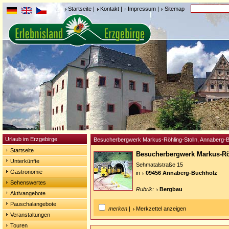
Startseite
|
Kontakt
|
Impressum
|
Sitemap
Urlaub im Erzgebirge
Besucherbergwerk Markus-Röhling-Stolln, Annaberg-
Startseite
Besucherbergwerk Markus-Rö
Unterkünfte
Sehmatalstraße 15
Gastronomie
in
09456 Annaberg-Buchholz
Sehenswertes
Rubrik:
Bergbau
Aktivangebote
Pauschalangebote
merken
|
Merkzettel anzeigen
Veranstaltungen
Touren