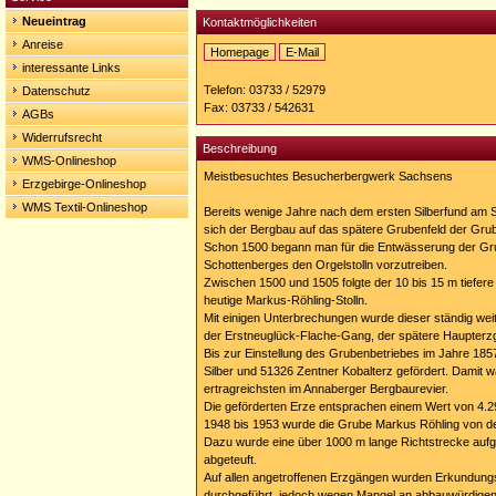
Neueintrag
Kontaktmöglichkeiten
Anreise
Homepage
E-Mail
interessante Links
Homepage:
http://www.roehling-
Telefon: 03733 / 52979
Datenschutz
stolln.de
Fax: 03733 / 542631
AGBs
Widerrufsrecht
Beschreibung
WMS-Onlineshop
Meistbesuchtes Besucherbergwerk Sachsens
Erzgebirge-Onlineshop
WMS Textil-Onlineshop
Bereits wenige Jahre nach dem ersten Silberfund am
sich der Bergbau auf das spätere Grubenfeld der Gru
Schon 1500 begann man für die Entwässerung der G
Schottenberges den Orgelstolln vorzutreiben.
Zwischen 1500 und 1505 folgte der 10 bis 15 m tiefere 
heutige Markus-Röhling-Stolln.
Mit einigen Unterbrechungen wurde dieser ständig wei
der Erstneuglück-Flache-Gang, der spätere Haupterz
Bis zur Einstellung des Grubenbetriebes im Jahre 18
Silber und 51326 Zentner Kobalterz gefördert. Damit w
ertragreichsten im Annaberger Bergbaurevier.
Die geförderten Erze entsprachen einem Wert von 4.2
1948 bis 1953 wurde die Grube Markus Röhling von d
Dazu wurde eine über 1000 m lange Richtstrecke aufg
abgeteuft.
Auf allen angetroffenen Erzgängen wurden Erkundung
durchgeführt, jedoch wegen Mangel an abbauwürdigen