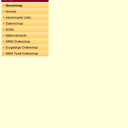
Neueintrag
Anreise
interessante Links
Datenschutz
AGBs
Widerrufsrecht
WMS-Onlineshop
Erzgebirge-Onlineshop
WMS Textil-Onlineshop