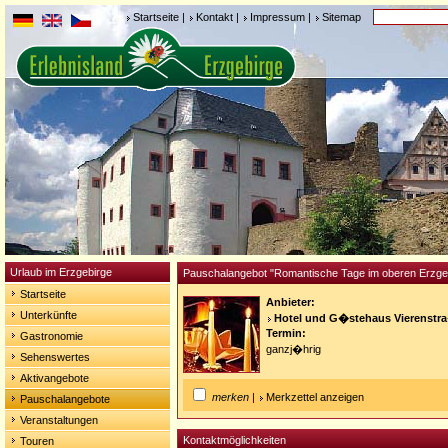
Startseite
|
Kontakt
|
Impressum
|
Sitemap
Urlaub im Erzgebirge
Pauschalangebot "Romantische Tage im oberen Erzge
Startseite
Anbieter:
Unterkünfte
Hotel und G�stehaus Vierenst
Termin:
Gastronomie
ganzj�hrig
Sehenswertes
Aktivangebote
merken
|
Merkzettel anzeigen
Pauschalangebote
Veranstaltungen
Kontaktmöglichkeiten
Touren