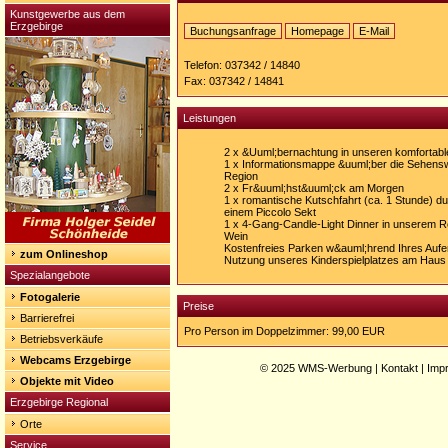
Kunstgewerbe aus dem
Erzgebirge
Buchungsanfrage
Homepage
E-Mail
Homepage:
http://www.hotel-
Telefon: 037342 / 14840
vierenstrasse.de
Fax: 037342 / 14841
Leistungen
2 x &Uuml;bernachtung in unseren komfortab
1 x Informationsmappe &uuml;ber die Sehensw
Region
2 x Fr&uuml;hst&uuml;ck am Morgen
1 x romantische Kutschfahrt (ca. 1 Stunde) d
einem Piccolo Sekt
1 x 4-Gang-Candle-Light Dinner in unserem R
Wein
Kostenfreies Parken w&auml;hrend Ihres Aufe
zum Onlineshop
Nutzung unseres Kinderspielplatzes am Haus
Spezialangebote
Fotogalerie
Preise
Barrierefrei
Pro Person im Doppelzimmer: 99,00 EUR
Betriebsverkäufe
Webcams Erzgebirge
© 2025
WMS-Werbung
|
Kontakt
|
Imp
Objekte mit Video
Erzgebirge Regional
Orte
Service