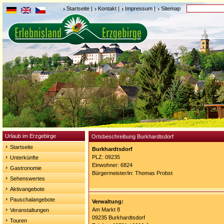
Startseite
|
Kontakt
|
Impressum
|
Sitemap
Urlaub im Erzgebirge
Ortsbeschreibung Burkhardtsdorf
Startseite
Burkhardtsdorf
PLZ: 09235
Unterkünfte
Einwohner: 6824
Gastronomie
Bürgermeister/in: Thomas Probst
Sehenswertes
Aktivangebote
Pauschalangebote
Verwaltung:
Am Markt 8
Veranstaltungen
09235 Burkhardtsdorf
Touren