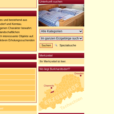
Unterkunft suchen
les und bestehend aus
rsdorf und Kemtau.
igenen Charakter bewahrt.
landschaftlichen
h interessante Objekte auf.
ktiven Erholungssuchenden
Spezialsuche
Merkzettel
Ihr Merkzettel ist leer.
Wo liegt Burkhardtsdorf?
en!