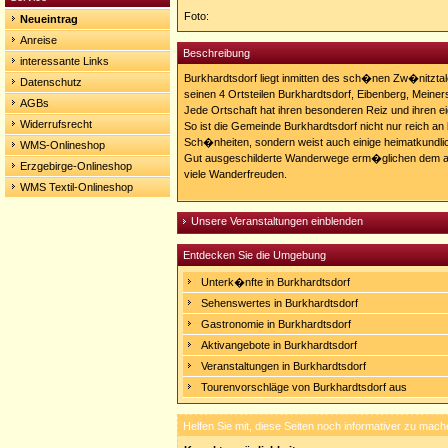
Foto:
Neueintrag
Anreise
Beschreibung
interessante Links
Burkhardtsdorf liegt inmitten des sch�nen Zw�nitzta
Datenschutz
seinen 4 Ortsteilen Burkhardtsdorf, Eibenberg, Meine
AGBs
Jede Ortschaft hat ihren besonderen Reiz und ihren e
Widerrufsrecht
So ist die Gemeinde Burkhardtsdorf nicht nur reich an 
Sch�nheiten, sondern weist auch einige heimatkundlic
WMS-Onlineshop
Gut ausgeschilderte Wanderwege erm�glichen dem a
Erzgebirge-Onlineshop
viele Wanderfreuden.
WMS Textil-Onlineshop
Unsere Veranstaltungen einblenden
Entdecken Sie die Umgebung
Unterk�nfte in Burkhardtsdorf
Sehenswertes in Burkhardtsdorf
Gastronomie in Burkhardtsdorf
Aktivangebote in Burkhardtsdorf
Veranstaltungen in Burkhardtsdorf
Tourenvorschläge von Burkhardtsdorf aus
Helfen Sie mit, diese Seiten noch informativer zu mach