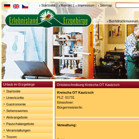
Startseite
|
Kontakt
|
Impressum
|
Sitemap
Buchdruckmuseum 
Urlaub im Erzgebirge
Ortsbeschreibung Kreischa OT Kautzsch
Startseite
Kreischa OT Kautzsch
PLZ: 01731
Unterkünfte
Einwohner:
Gastronomie
Bürgermeister/in:
Sehenswertes
Aktivangebote
Pauschalangebote
Verwaltung:
Veranstaltungen
Touren