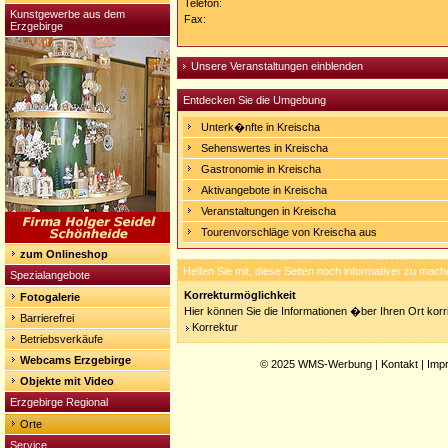
Telefon:
Kunstgewerbe aus dem
Fax:
Erzgebirge
Unsere Veranstaltungen einblenden
Entdecken Sie die Umgebung
Unterk�nfte in Kreischa
Sehenswertes in Kreischa
Gastronomie in Kreischa
Aktivangebote in Kreischa
Veranstaltungen in Kreischa
Tourenvorschläge von Kreischa aus
zum Onlineshop
Helfen Sie mit, diese Seiten noch informativer zu mach
Spezialangebote
Korrekturmöglichkeit
Fotogalerie
Hier können Sie die Informationen �ber Ihren Ort korri
Barrierefrei
Korrektur
Betriebsverkäufe
Webcams Erzgebirge
© 2025
WMS-Werbung
|
Kontakt
|
Imp
Objekte mit Video
Erzgebirge Regional
Orte
Service