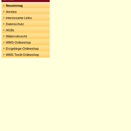
Neueintrag
Anreise
interessante Links
Datenschutz
AGBs
Widerrufsrecht
WMS-Onlineshop
Erzgebirge-Onlineshop
WMS Textil-Onlineshop