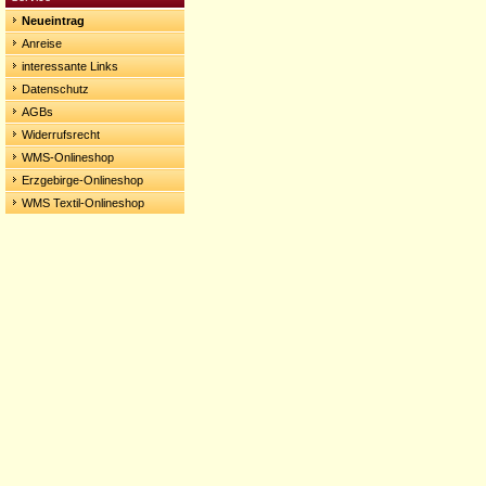
Neueintrag
Anreise
interessante Links
Datenschutz
AGBs
Widerrufsrecht
WMS-Onlineshop
Erzgebirge-Onlineshop
WMS Textil-Onlineshop