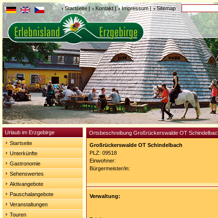
Startseite
|
Kontakt
|
Impressum
|
Sitemap
Urlaub im Erzgebirge
Ortsbeschreibung Großrückerswalde OT Schindelbac
Startseite
Großrückerswalde OT Schindelbach
PLZ: 09518
Unterkünfte
Einwohner:
Gastronomie
Bürgermeister/in:
Sehenswertes
Aktivangebote
Pauschalangebote
Verwaltung:
Veranstaltungen
Touren