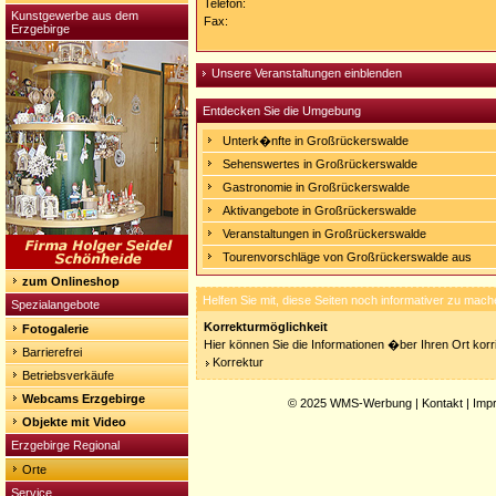
Telefon:
Kunstgewerbe aus dem
Fax:
Erzgebirge
Unsere Veranstaltungen einblenden
Entdecken Sie die Umgebung
Unterk�nfte in Großrückerswalde
Sehenswertes in Großrückerswalde
Gastronomie in Großrückerswalde
Aktivangebote in Großrückerswalde
Veranstaltungen in Großrückerswalde
Tourenvorschläge von Großrückerswalde aus
zum Onlineshop
Helfen Sie mit, diese Seiten noch informativer zu mach
Spezialangebote
Korrekturmöglichkeit
Fotogalerie
Hier können Sie die Informationen �ber Ihren Ort korri
Barrierefrei
Korrektur
Betriebsverkäufe
Webcams Erzgebirge
© 2025
WMS-Werbung
|
Kontakt
|
Imp
Objekte mit Video
Erzgebirge Regional
Orte
Service