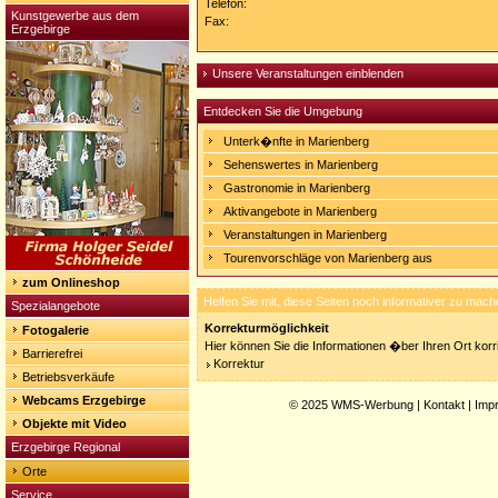
Telefon:
Kunstgewerbe aus dem
Fax:
Erzgebirge
Unsere Veranstaltungen einblenden
Entdecken Sie die Umgebung
Unterk�nfte in Marienberg
Sehenswertes in Marienberg
Gastronomie in Marienberg
Aktivangebote in Marienberg
Veranstaltungen in Marienberg
Tourenvorschläge von Marienberg aus
zum Onlineshop
Helfen Sie mit, diese Seiten noch informativer zu mach
Spezialangebote
Korrekturmöglichkeit
Fotogalerie
Hier können Sie die Informationen �ber Ihren Ort korri
Barrierefrei
Korrektur
Betriebsverkäufe
Webcams Erzgebirge
© 2025
WMS-Werbung
|
Kontakt
|
Imp
Objekte mit Video
Erzgebirge Regional
Orte
Service