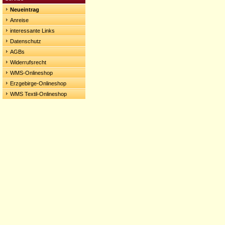
Neueintrag
Anreise
interessante Links
Datenschutz
AGBs
Widerrufsrecht
WMS-Onlineshop
Erzgebirge-Onlineshop
WMS Textil-Onlineshop