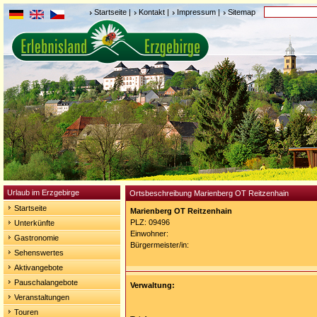
Startseite
|
Kontakt
|
Impressum
|
Sitemap
Urlaub im Erzgebirge
Ortsbeschreibung Marienberg OT Reitzenhain
Startseite
Marienberg OT Reitzenhain
PLZ: 09496
Unterkünfte
Einwohner:
Gastronomie
Bürgermeister/in:
Sehenswertes
Aktivangebote
Pauschalangebote
Verwaltung:
Veranstaltungen
Touren