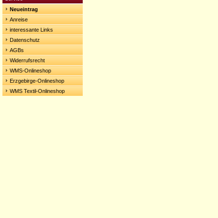
Neueintrag
Anreise
interessante Links
Datenschutz
AGBs
Widerrufsrecht
WMS-Onlineshop
Erzgebirge-Onlineshop
WMS Textil-Onlineshop