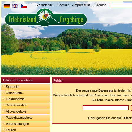
Startseite
|
Kontakt
|
Impressum
|
Sitemap
Urlaub im Erzgebirge
Fehler!
Startseite
Der angefragte Datensatz ist leider nic
Unterkünfte
Wahrscheinlich verweist Ihre Suchmaschine auf einen v
Gastronomie
Sie bitte unsere interne Suc
Sehenswertes
Aktivangebote
Pauschalangebote
Oder gehen Sie auf die
Start
Veranstaltungen
Touren