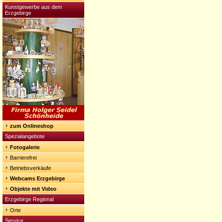
Kunstgewerbe aus dem
Erzgebirge
zum Onlineshop
Spezialangebote
Fotogalerie
Barrierefrei
Betriebsverkäufe
Webcams Erzgebirge
Objekte mit Video
Erzgebirge Regional
Orte
Service