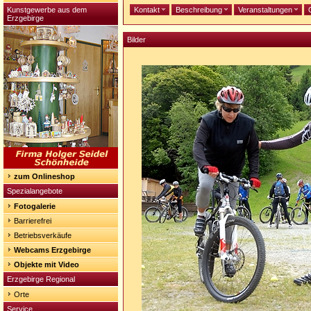
Kunstgewerbe aus dem
Kontakt
Beschreibung
Veranstaltungen
Erzgebirge
Bilder
zum Onlineshop
Spezialangebote
Fotogalerie
Barrierefrei
Betriebsverkäufe
Webcams Erzgebirge
Objekte mit Video
Erzgebirge Regional
Orte
Service