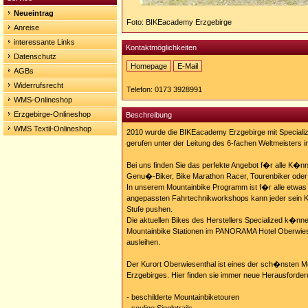
Neueintrag
Foto: BIKEacademy Erzgebirge
Anreise
interessante Links
Kontaktmöglichkeiten
Datenschutz
Homepage
E-Mail
AGBs
Homepage:
Widerrufsrecht
http://www.bikeacademy-
Telefon: 0173 3928991
erzgebirge.de
WMS-Onlineshop
Erzgebirge-Onlineshop
Beschreibung
WMS Textil-Onlineshop
2010 wurde die BIKEacademy Erzgebirge mit Specializ
gerufen unter der Leitung des 6-fachen Weltmeisters 
Bei uns finden Sie das perfekte Angebot f�r alle K�n
Genu�-Biker, Bike Marathon Racer, Tourenbiker oder 
In unserem Mountainbike Programm ist f�r alle etwas da
angepassten Fahrtechnikworkshops kann jeder sein
Stufe pushen.
Die aktuellen Bikes des Herstellers Specialized k�nne
Mountainbike Stationen im PANORAMA Hotel Oberwies
ausleihen.
Der Kurort Oberwiesenthal ist eines der sch�nsten M
Erzgebirges. Hier finden sie immer neue Herausforde
- beschilderte Mountainbiketouren