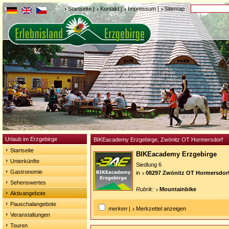
Startseite
|
Kontakt
|
Impressum
|
Sitemap
Urlaub im Erzgebirge
BIKEacademy Erzgebirge, Zwönitz OT Hormersdorf
Startseite
BIKEacademy Erzgebirge
Unterkünfte
Siedlung 6
Gastronomie
in
08297 Zwönitz OT Hormersdor
Sehenswertes
Rubrik:
Mountainbike
Aktivangebote
Pauschalangebote
merken
|
Merkzettel anzeigen
Veranstaltungen
Touren