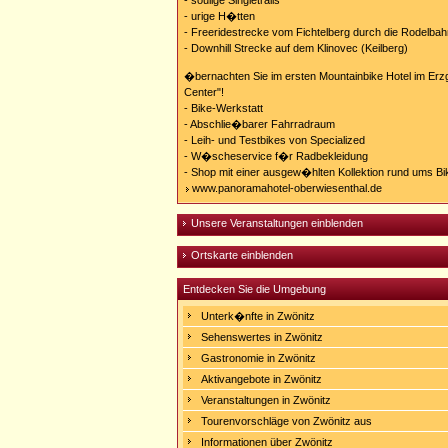
- soulige Singletrails
- urige H�tten
- Freeridestrecke vom Fichtelberg durch die Rodelbah
- Downhill Strecke auf dem Klinovec (Keilberg)
�bernachten Sie im ersten Mountainbike Hotel im Erzg
Center"!
- Bike-Werkstatt
- Abschlie�barer Fahrradraum
- Leih- und Testbikes von Specialized
- W�scheservice f�r Radbekleidung
- Shop mit einer ausgew�hlten Kollektion rund ums Bi
www.panoramahotel-oberwiesenthal.de
Unsere Veranstaltungen einblenden
Ortskarte einblenden
Entdecken Sie die Umgebung
Unterk�nfte in Zwönitz
Sehenswertes in Zwönitz
Gastronomie in Zwönitz
Aktivangebote in Zwönitz
Veranstaltungen in Zwönitz
Tourenvorschläge von Zwönitz aus
Informationen über Zwönitz