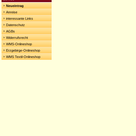
Neueintrag
Anreise
interessante Links
Datenschutz
AGBs
Widerrufsrecht
WMS-Onlineshop
Erzgebirge-Onlineshop
WMS Textil-Onlineshop