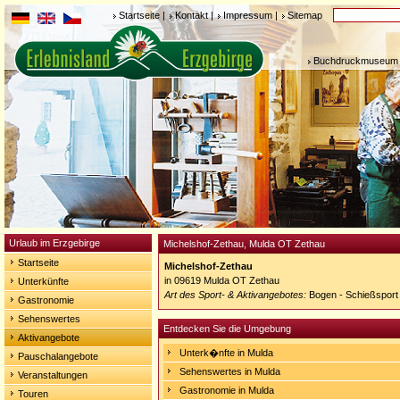
Startseite
|
Kontakt
|
Impressum
|
Sitemap
Buchdruckmuseum 
Urlaub im Erzgebirge
Michelshof-Zethau, Mulda OT Zethau
Startseite
Michelshof-Zethau
in 09619 Mulda OT Zethau
Unterkünfte
Art des Sport- & Aktivangebotes:
Bogen - Schießsport
Gastronomie
Sehenswertes
Entdecken Sie die Umgebung
Aktivangebote
Unterk�nfte in Mulda
Pauschalangebote
Sehenswertes in Mulda
Veranstaltungen
Gastronomie in Mulda
Touren