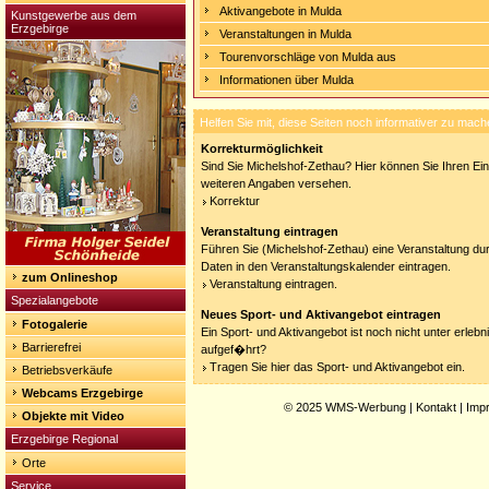
Aktivangebote in Mulda
Kunstgewerbe aus dem
Erzgebirge
Veranstaltungen in Mulda
Tourenvorschläge von Mulda aus
Informationen über Mulda
Helfen Sie mit, diese Seiten noch informativer zu mach
Korrekturmöglichkeit
Sind Sie Michelshof-Zethau? Hier können Sie Ihren Eint
weiteren Angaben versehen.
Korrektur
Veranstaltung eintragen
Führen Sie (Michelshof-Zethau) eine Veranstaltung dur
Daten in den Veranstaltungskalender eintragen.
zum Onlineshop
Veranstaltung eintragen.
Spezialangebote
Neues Sport- und Aktivangebot eintragen
Fotogalerie
Ein Sport- und Aktivangebot ist noch nicht unter erleb
Barrierefrei
aufgef�hrt?
Tragen Sie hier das Sport- und Aktivangebot ein.
Betriebsverkäufe
Webcams Erzgebirge
© 2025
WMS-Werbung
|
Kontakt
|
Imp
Objekte mit Video
Erzgebirge Regional
Orte
Service