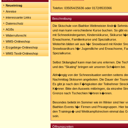
Homepage:
Neueintrag
http://www.skischule-
Telefon: 035054/25636 oder 0172/8533366
osterzgebirge.de
Anreise
interessante Links
Beschreibung
Datenschutz
Die Skischule von Biathlon Weltmeister Andr� Sehmisch
AGBs
und man kann verschiedene Kurse buchen. So gibt es 
mit Schneekindergarten, Kinderskikurse, Skikurse f�
Widerrufsrecht
Erwachsene, Familienkurse und Spezialkurse.
WMS-Onlineshop
Weiterhin bilden wir aus f�r Snowboard mit Kinder S
Erzgebirge-Onlineshop
Snowboardkurs f�r Jugendliche und Erwachsene, Fam
Spezialkurse.
WMS Textil-Onlineshop
Selbst Skilanglauf kann man bei uns erlernen. Die Tech
und des "Skating" bringen wir unseren Sch�lern bei.
Abh�ngig von der Schneesituation werden seitens de
Nachmittag Skitouren angeboten. Die Dauer der Toure
Es gibt je nach den F�higkeiten der Teilnehmer Stre
K�nner. Bitte den Ausweis mitbringen, da einzelne St
Grenze nach Tschechien f�hren k�nnen.
Besondes beliebt im Sommer wie im Winter sind hier vo
Biathlon Events f�r Firmen und Privatgruppen. Hier be
den Trainings� und Wettkampfstrecken einmal das Gef
sein.
Öffnungszeiten