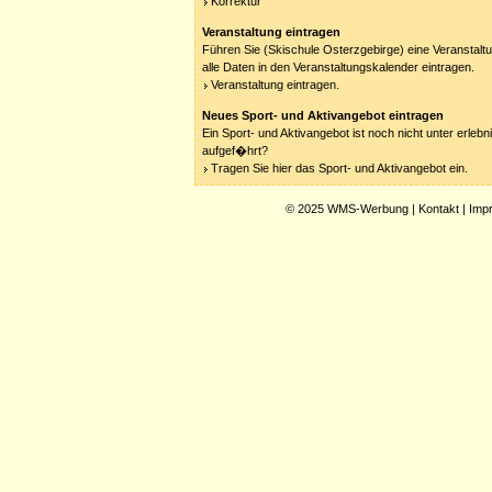
Korrektur
Veranstaltung eintragen
Führen Sie (Skischule Osterzgebirge) eine Veranstalt
alle Daten in den Veranstaltungskalender eintragen.
Veranstaltung eintragen.
Neues Sport- und Aktivangebot eintragen
Ein Sport- und Aktivangebot ist noch nicht unter erleb
aufgef�hrt?
Tragen Sie hier das Sport- und Aktivangebot ein.
© 2025
WMS-Werbung
|
Kontakt
|
Imp