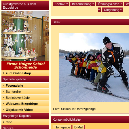
Kunstgewerbe aus dem
Kontakt
Beschreibung
Öffnungszeiten
Ve
Erzgebirge
Umgebung
Bilder
zum Onlineshop
Spezialangebote
Fotogalerie
Barrierefrei
Betriebsverkäufe
Webcams Erzgebirge
Foto: Skischule Osterzgebirge
Objekte mit Video
Erzgebirge Regional
Kontaktmöglichkeiten
Orte
Homepage
E-Mail
Service