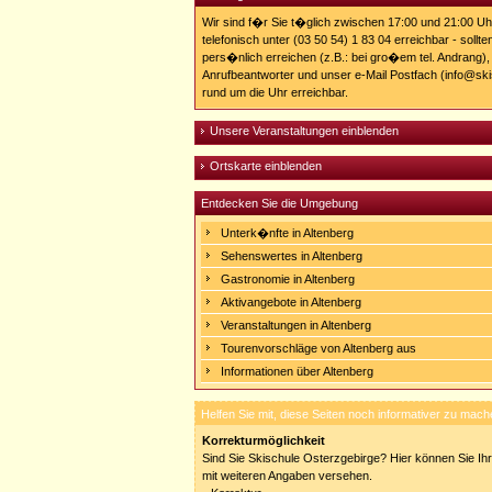
Wir sind f�r Sie t�glich zwischen 17:00 und 21:00 U
telefonisch unter (03 50 54) 1 83 04 erreichbar - sollt
pers�nlich erreichen (z.B.: bei gro�em tel. Andrang),
Anrufbeantworter und unser e-Mail Postfach (info@ski
rund um die Uhr erreichbar.
Unsere Veranstaltungen einblenden
Ortskarte einblenden
Entdecken Sie die Umgebung
Unterk�nfte in Altenberg
Sehenswertes in Altenberg
Gastronomie in Altenberg
Aktivangebote in Altenberg
Veranstaltungen in Altenberg
Tourenvorschläge von Altenberg aus
Informationen über Altenberg
Helfen Sie mit, diese Seiten noch informativer zu mach
Korrekturmöglichkeit
Sind Sie Skischule Osterzgebirge? Hier können Sie Ihr
mit weiteren Angaben versehen.