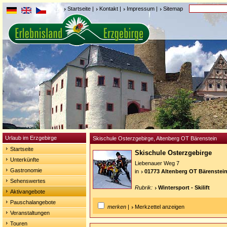
Startseite
|
Kontakt
|
Impressum
|
Sitemap
Urlaub im Erzgebirge
Skischule Osterzgebirge, Altenberg OT Bärenstein
Startseite
Skischule Osterzgebirge
Unterkünfte
Liebenauer Weg 7
Gastronomie
in
01773 Altenberg OT Bärenstei
Sehenswertes
Rubrik:
Wintersport - Skilift
Aktivangebote
Pauschalangebote
merken
|
Merkzettel anzeigen
Veranstaltungen
Touren