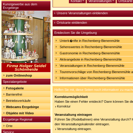
Kontakt
Veranstaltungen
Ortskart
Kunstgewerbe aus dem
Erzgebirge
Unsere Veranstaltungen einblenden
Ortskarte einblenden
Entdecken Sie die Umgebung
Unterk�nfte in Rechenberg-Bienenmühle
Sehenswertes in Rechenberg-Bienenmühle
Gastronomie in Rechenberg-Bienenmühle
Aktivangebote in Rechenberg-Bienenmühle
Veranstaltungen in Rechenberg-Bienenmühle
Tourenvorschläge von Rechenberg-Bienenmühle 
zum Onlineshop
Informationen über Rechenberg-Bienenmühle
Spezialangebote
Fotogalerie
Helfen Sie mit, diese Seiten noch informativer zu mach
Barrierefrei
Korrekturmöglichkeit
Betriebsverkäufe
Haben Sie einen Fehler entdeckt? Dann können Sie die
Korrektur
Webcams Erzgebirge
Objekte mit Video
Veranstaltung eintragen
Erzgebirge Regional
Führen Sie (Rodelbahnen) eine Veranstaltung durch? H
den Veranstaltungskalender eintragen.
Orte
Veranstaltung eintragen.
Service