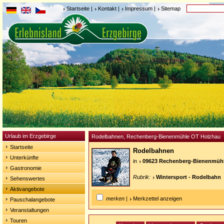
Startseite
|
Kontakt
|
Impressum
|
Sitemap
Urlaub im Erzgebirge
Rodelbahnen, Rechenberg-Bienenmühle OT Holzhau
Startseite
Rodelbahnen
Unterkünfte
in
09623 Rechenberg-Bienenmüh
Gastronomie
Rubrik:
Wintersport - Rodelbahn
Sehenswertes
Aktivangebote
merken
|
Merkzettel anzeigen
Pauschalangebote
Veranstaltungen
Touren