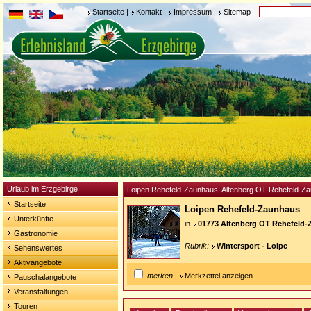
Startseite
|
Kontakt
|
Impressum
|
Sitemap
Urlaub im Erzgebirge
Loipen Rehefeld-Zaunhaus, Altenberg OT Rehefeld-Z
Startseite
Loipen Rehefeld-Zaunhaus
Unterkünfte
in
01773 Altenberg OT Rehefeld
Gastronomie
Rubrik:
Wintersport - Loipe
Sehenswertes
Aktivangebote
merken
|
Merkzettel anzeigen
Pauschalangebote
Veranstaltungen
Touren