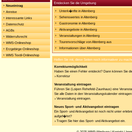
Entdecken Sie die Umgebung
Neueintrag
Unterk�nfte in Altenberg
Anreise
Sehenswertes in Altenberg
interessante Links
Gastronomie in Altenberg
Datenschutz
Aktivangebote in Altenberg
AGBs
Veranstaltungen in Altenberg
Widerrufsrecht
Tourenvorschläge von Altenberg aus
WMS-Onlineshop
Informationen über Altenberg
Erzgebirge-Onlineshop
WMS Textil-Onlineshop
Helfen Sie mit, diese Seiten noch informativer zu mach
Korrekturmöglichkeit
Haben Sie einen Fehler entdeckt? Dann können Sie die
Korrektur
Veranstaltung eintragen
Führen Sie (Loipen Rehefeld-Zaunhaus) eine Veransta
Sie alle Daten in den Veranstaltungskalender eintragen
Veranstaltung eintragen.
Neues Sport- und Aktivangebot eintragen
Ein Sport- und Aktivangebot ist noch nicht unter erleb
aufgef�hrt?
Tragen Sie hier das Sport- und Aktivangebot ein.
© 2025
WMS-Werbung
|
Kontakt
|
Imp