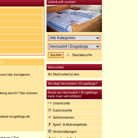
Unterkunft suchen
Spezialsuche
en!
Merkzettel
Ihr Merkzettel ist leer.
sen hier korrigieren.
Wo liegt Hermsdorf / Erzgebirge?
Rund um Hermsdorf / Erzgebirge
ltung durch? Hier können
kann man viel erleben!
.
Unterkünfte
Gastronomie
nisland-erzgebirge.de
Sehenswertes
Sport- & Aktivangebote
Veranstaltungen
ressum
|
Top