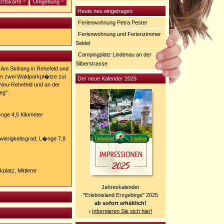
Ortskarte
Umgebung
Heute neu eingetragen
Ferienwohnung Petra Pester
Ferienwohnung und Ferienzimmer
Seidel
Campingplatz Lindenau an der
Silberstrasse
 Am Skihang in Rehefeld und
n zwei Waldparkpl�tze zur
Der neue Kalender 2025
Neu-Rehefeld und an der
eg".
�nge 4,5 Kilometer
hwierigkeitsgrad, L�nge 7,8
platz, Mittlerer
Jahreskalender
"Erlebnisland Erzgebirge" 2025
ab sofort erhältlich!
Informieren Sie sich hier!