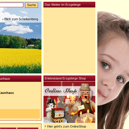
Das Wetter im Erzgebirge
Blick zum Scheibenberg
Erlebnisland Erzgebirge Shop
aunhaus
-Zaunhaus
Hier geht's zum OnlineShop