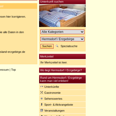
Unterkunft suchen
en!
sen hier korrigieren.
e alle Daten in den
Spezialsuche
nisland-erzgebirge.de
Merkzettel
Ihr Merkzettel ist leer.
ressum
|
Top
Wo liegt Hermsdorf / Erzgebirge?
Rund um Hermsdorf / Erzgebirge
kann man viel erleben!
Unterkünfte
Gastronomie
Sehenswertes
Sport- & Aktivangebote
Veranstaltungen