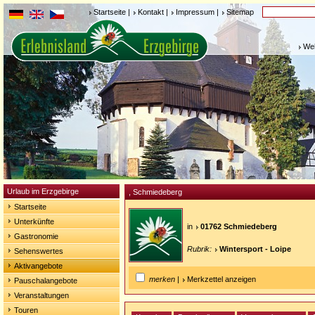
Startseite
|
Kontakt
|
Impressum
|
Sitemap
Weh
Urlaub im Erzgebirge
, Schmiedeberg
Startseite
Unterkünfte
in
01762 Schmiedeberg
Gastronomie
Rubrik:
Wintersport - Loipe
Sehenswertes
Aktivangebote
merken
|
Merkzettel anzeigen
Pauschalangebote
Veranstaltungen
Touren