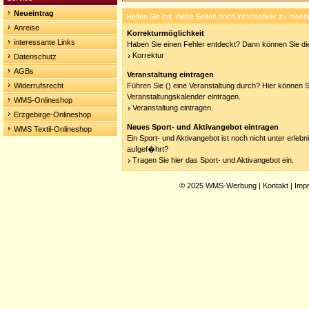
Neueintrag
Helfen Sie mit, diese Seiten noch informativer zu mach
Anreise
Korrekturmöglichkeit
interessante Links
Haben Sie einen Fehler entdeckt? Dann können Sie die
Korrektur
Datenschutz
AGBs
Veranstaltung eintragen
Widerrufsrecht
Führen Sie () eine Veranstaltung durch? Hier können Si
Veranstaltungskalender eintragen.
WMS-Onlineshop
Veranstaltung eintragen.
Erzgebirge-Onlineshop
Neues Sport- und Aktivangebot eintragen
WMS Textil-Onlineshop
Ein Sport- und Aktivangebot ist noch nicht unter erleb
aufgef�hrt?
Tragen Sie hier das Sport- und Aktivangebot ein.
© 2025
WMS-Werbung
|
Kontakt
|
Imp