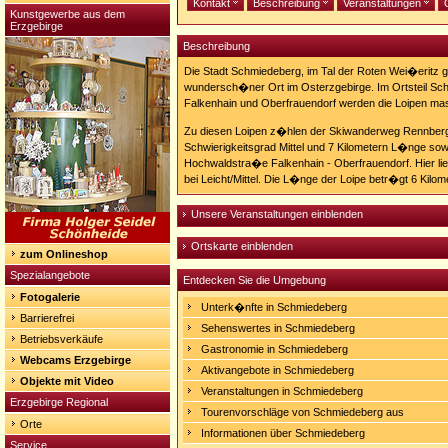
Kontakt
Beschreibung
Veranstaltungen
Kunstgewerbe aus dem
Erzgebirge
Beschreibung
Die Stadt Schmiedeberg, im Tal der Roten Wei�eritz ge
wundersch�ner Ort im Osterzgebirge. Im Ortsteil Sc
Falkenhain und Oberfrauendorf werden die Loipen masc
Zu diesen Loipen z�hlen der Skiwanderweg Rennberg
Schwierigkeitsgrad Mittel und 7 Kilometern L�nge sow
Hochwaldstra�e Falkenhain - Oberfrauendorf. Hier lie
bei Leicht/Mittel. Die L�nge der Loipe betr�gt 6 Kilome
Unsere Veranstaltungen einblenden
Ortskarte einblenden
zum Onlineshop
Spezialangebote
Entdecken Sie die Umgebung
Fotogalerie
Unterk�nfte in Schmiedeberg
Barrierefrei
Sehenswertes in Schmiedeberg
Betriebsverkäufe
Gastronomie in Schmiedeberg
Webcams Erzgebirge
Aktivangebote in Schmiedeberg
Objekte mit Video
Veranstaltungen in Schmiedeberg
Erzgebirge Regional
Tourenvorschläge von Schmiedeberg aus
Orte
Informationen über Schmiedeberg
Service