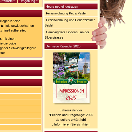
Ortskarte
Umgebung
Heute neu eingetragen
Ferienwohnung Petra Pester
Ferienwohnung und Ferienzimmer
legen,ist eine
Seidel
h�nfeld sowie zwischen
hinell aufbereitet.
Campingplatz Lindenau an der
Silberstrasse
, mit einem
ie die Loipe
Der neue Kalender 2025
gt der Schwierigkeitsgard
ter.
Jahreskalender
"Erlebnisland Erzgebirge" 2025
ab sofort erhältlich!
Informieren Sie sich hier!