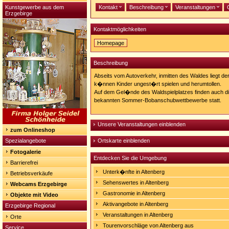
Kunstgewerbe aus dem
Kontakt
Beschreibung
Veranstaltungen
Erzgebirge
Kontaktmöglichkeiten
Homepage
Homepage:
http://www.oberbaerenburg.de/iort.htm
Beschreibung
Abseits vom Autoverkehr, inmitten des Waldes liegt der
k�nnen Kinder ungest�rt spielen und herumtollen.
Auf dem Gel�nde des Waldspielplatzes finden auch die
bekannten Sommer-Bobanschubwettbewerbe statt.
Unsere Veranstaltungen einblenden
zum Onlineshop
Spezialangebote
Ortskarte einblenden
Fotogalerie
Entdecken Sie die Umgebung
Barrierefrei
Unterk�nfte in Altenberg
Betriebsverkäufe
Sehenswertes in Altenberg
Webcams Erzgebirge
Gastronomie in Altenberg
Objekte mit Video
Aktivangebote in Altenberg
Erzgebirge Regional
Veranstaltungen in Altenberg
Orte
Tourenvorschläge von Altenberg aus
Service