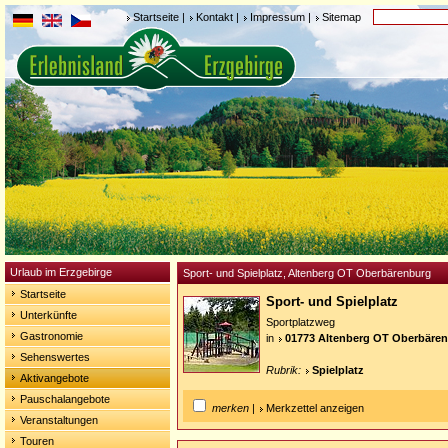
Startseite
|
Kontakt
|
Impressum
|
Sitemap
Urlaub im Erzgebirge
Sport- und Spielplatz, Altenberg OT Oberbärenburg
Startseite
Sport- und Spielplatz
Unterkünfte
Sportplatzweg
Gastronomie
in
01773 Altenberg OT Oberbäre
Sehenswertes
Rubrik:
Spielplatz
Aktivangebote
Pauschalangebote
merken
|
Merkzettel anzeigen
Veranstaltungen
Touren