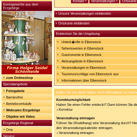
Kontakt
Veranstaltungen
Ortskart
Kunstgewerbe aus dem
Erzgebirge
Unsere Veranstaltungen einblenden
Ortskarte einblenden
Entdecken Sie die Umgebung
Unterk�nfte in Eibenstock
Sehenswertes in Eibenstock
Gastronomie in Eibenstock
Aktivangebote in Eibenstock
Veranstaltungen in Eibenstock
Tourenvorschläge von Eibenstock aus
zum Onlineshop
Informationen über Eibenstock
Spezialangebote
Fotogalerie
Helfen Sie mit, diese Seiten noch informativer zu mach
Barrierefrei
Korrekturmöglichkeit
Betriebsverkäufe
Haben Sie einen Fehler entdeckt? Dann können Sie die
Korrektur
Webcams Erzgebirge
Objekte mit Video
Veranstaltung eintragen
Erzgebirge Regional
Führen Sie (Rodelhang) eine Veranstaltung durch? Hier
den Veranstaltungskalender eintragen.
Orte
Veranstaltung eintragen.
Service