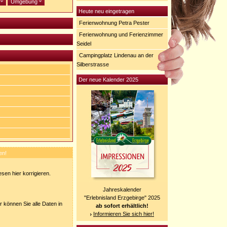
e
Umgebung
Heute neu eingetragen
Ferienwohnung Petra Pester
Ferienwohnung und Ferienzimmer
Seidel
Campingplatz Lindenau an der
Silberstrasse
Der neue Kalender 2025
en!
sen hier korrigieren.
Jahreskalender
"Erlebnisland Erzgebirge" 2025
 können Sie alle Daten in
ab sofort erhältlich!
Informieren Sie sich hier!