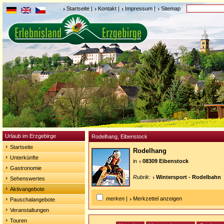
Startseite
|
Kontakt
|
Impressum
|
Sitemap
Urlaub im Erzgebirge
Rodelhang, Eibenstock
Startseite
Rodelhang
Unterkünfte
in
08309 Eibenstock
Gastronomie
Rubrik:
Wintersport - Rodelbahn
Sehenswertes
Aktivangebote
merken
|
Merkzettel anzeigen
Pauschalangebote
Veranstaltungen
Touren