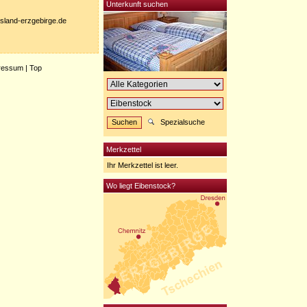
Unterkunft suchen
nisland-erzgebirge.de
ressum
|
Top
Spezialsuche
Merkzettel
Ihr Merkzettel ist leer.
Wo liegt Eibenstock?