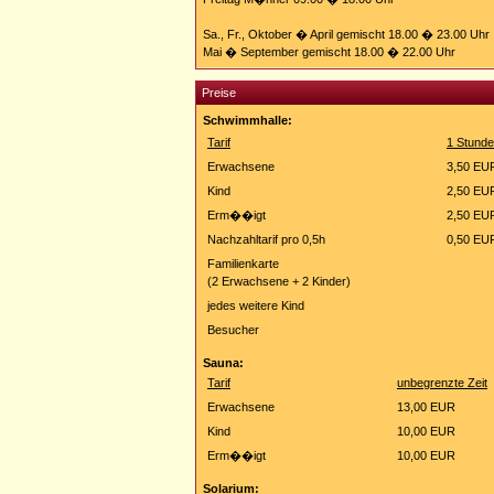
Sa., Fr., Oktober � April gemischt 18.00 � 23.00 Uhr
Mai � September gemischt 18.00 � 22.00 Uhr
Preise
Schwimmhalle:
Tarif
1 Stunde
Erwachsene
3,50 EU
Kind
2,50 EU
Erm��igt
2,50 EU
Nachzahltarif pro 0,5h
0,50 EU
Familienkarte
(2 Erwachsene + 2 Kinder)
jedes weitere Kind
Besucher
Sauna:
Tarif
unbegrenzte Zeit
Erwachsene
13,00 EUR
Kind
10,00 EUR
Erm��igt
10,00 EUR
Solarium: