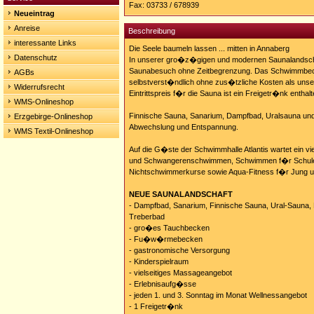
Fax: 03733 / 678939
Neueintrag
Anreise
Beschreibung
interessante Links
Die Seele baumeln lassen ... mitten in Annaberg
Datenschutz
In unserer gro�z�gigen und modernen Saunalandsch
Saunabesuch ohne Zeitbegrenzung. Das Schwimmbec
AGBs
selbstverst�ndlich ohne zus�tzliche Kosten als unse
Widerrufsrecht
Eintrittspreis f�r die Sauna ist ein Freigetr�nk enthalt
WMS-Onlineshop
Finnische Sauna, Sanarium, Dampfbad, Uralsauna und 
Erzgebirge-Onlineshop
Abwechslung und Entspannung.
WMS Textil-Onlineshop
Auf die G�ste der Schwimmhalle Atlantis wartet ein vi
und Schwangerenschwimmen, Schwimmen f�r Schulen
Nichtschwimmerkurse sowie Aqua-Fitness f�r Jung un
NEUE SAUNALANDSCHAFT
- Dampfbad, Sanarium, Finnische Sauna, Ural-Sauna,
Treberbad
- gro�es Tauchbecken
- Fu�w�rmebecken
- gastronomische Versorgung
- Kinderspielraum
- vielseitiges Massageangebot
- Erlebnisaufg�sse
- jeden 1. und 3. Sonntag im Monat Wellnessangebot
- 1 Freigetr�nk