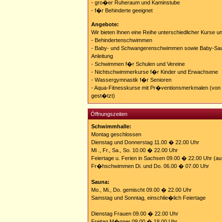
- gro�er Ruheraum und Kaminstube
- f�r Behinderte geeignet
Angebote:
Wir bieten Ihnen eine Reihe unterschiedlicher Kurse u
- Behindertenschwimmen
- Baby- und Schwangerenschwimmen sowie Baby-Saun
Anleitung
- Schwimmen f�r Schulen und Vereine
- Nichtschwimmerkurse f�r Kinder und Erwachsene
- Wassergymnastik f�r Senioren
- Aqua-Fitnesskurse mit Pr�ventionsmerkmalen (von
gest�tzt)
Öffnungszeiten
Schwimmhalle:
Montag geschlossen
Dienstag und Donnerstag 11.00 � 22.00 Uhr
Mi ., Fr., Sa., So. 10.00 � 22.00 Uhr
Feiertage u. Ferien in Sachsen 09.00 � 22.00 Uhr (
Fr�hschwimmen Di. und Do. 06.00 � 07.00 Uhr
Sauna:
Mo., Mi., Do. gemischt 09.00 � 22.00 Uhr
Samstag und Sonntag, einschlie�lich Feiertage
Dienstag Frauen 09.00 � 22.00 Uhr
Freitag M�nner 09.00 � 18.00 Uhr