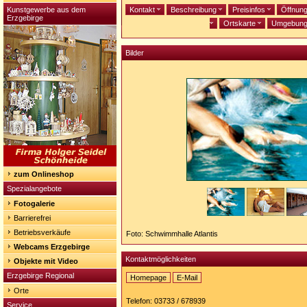
Kunstgewerbe aus dem
Kontakt
Beschreibung
Preisinfos
Öffnun
Erzgebirge
Ortskarte
Umgebun
Bilder
zum Onlineshop
Spezialangebote
Fotogalerie
Barrierefrei
Betriebsverkäufe
Foto: Schwimmhalle Atlantis
Webcams Erzgebirge
Kontaktmöglichkeiten
Objekte mit Video
Erzgebirge Regional
Homepage
E-Mail
Homepage:
Orte
http://www.sf-
Telefon: 03733 / 678939
Service
ana.de/