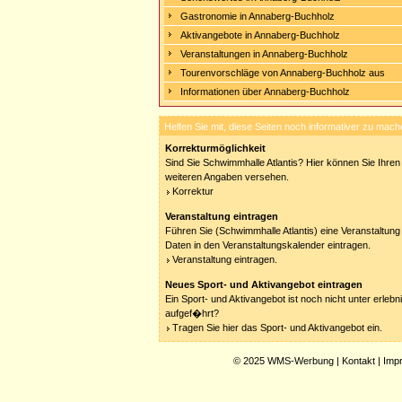
Gastronomie in Annaberg-Buchholz
Aktivangebote in Annaberg-Buchholz
Veranstaltungen in Annaberg-Buchholz
Tourenvorschläge von Annaberg-Buchholz aus
Informationen über Annaberg-Buchholz
Helfen Sie mit, diese Seiten noch informativer zu mach
Korrekturmöglichkeit
Sind Sie Schwimmhalle Atlantis? Hier können Sie Ihren 
weiteren Angaben versehen.
Korrektur
Veranstaltung eintragen
Führen Sie (Schwimmhalle Atlantis) eine Veranstaltung
Daten in den Veranstaltungskalender eintragen.
Veranstaltung eintragen.
Neues Sport- und Aktivangebot eintragen
Ein Sport- und Aktivangebot ist noch nicht unter erleb
aufgef�hrt?
Tragen Sie hier das Sport- und Aktivangebot ein.
© 2025
WMS-Werbung
|
Kontakt
|
Imp