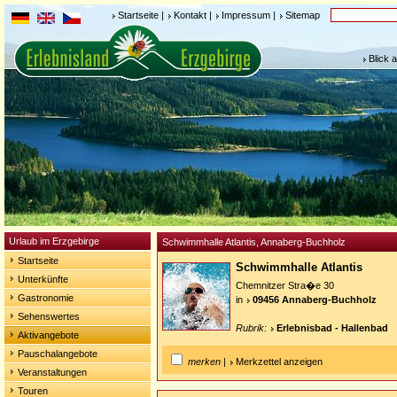
Startseite
|
Kontakt
|
Impressum
|
Sitemap
Blick 
Urlaub im Erzgebirge
Schwimmhalle Atlantis, Annaberg-Buchholz
Startseite
Schwimmhalle Atlantis
Unterkünfte
Chemnitzer Stra�e 30
Gastronomie
in
09456 Annaberg-Buchholz
Sehenswertes
Rubrik:
Erlebnisbad - Hallenbad
Aktivangebote
Pauschalangebote
merken
|
Merkzettel anzeigen
Veranstaltungen
Touren