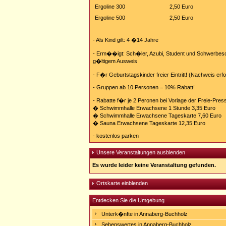
Ergoline 300
2,50 Euro
Ergoline 500
2,50 Euro
- Als Kind gilt: 4 �14 Jahre
- Erm��igt: Sch�ler, Azubi, Student und Schwerbes
g�ltigem Ausweis
- F�r Geburtstagskinder freier Eintritt! (Nachweis erfo
- Gruppen ab 10 Personen = 10% Rabatt!
- Rabatte f�r je 2 Peronen bei Vorlage der Freie-Pres
� Schwimmhalle Erwachsene 1 Stunde 3,35 Euro
� Schwimmhalle Erwachsene Tageskarte 7,60 Euro
� Sauna Erwachsene Tageskarte 12,35 Euro
- kostenlos parken
Unsere Veranstaltungen ausblenden
Es wurde leider keine Veranstaltung gefunden.
Ortskarte einblenden
Entdecken Sie die Umgebung
Unterk�nfte in Annaberg-Buchholz
Sehenswertes in Annaberg-Buchholz