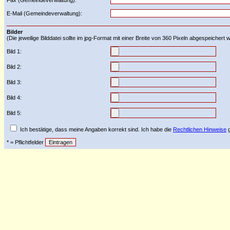
Fax (Gemeindeverwaltung):
E-Mail (Gemeindeverwaltung):
Bilder
(Die jeweilige Bilddatei sollte im jpg-Format mit einer Breite von 360 Pixeln abgespeichert
Bild 1:
Bild 2:
Bild 3:
Bild 4:
Bild 5:
Ich bestätige, dass meine Angaben korrekt sind. Ich habe die
Rechtlichen Hinweise
g
* = Pflichtfelder